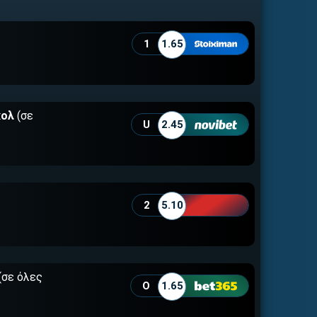
1
1.65
κολ
(σε
U
2.45
2
5.10
(σε όλες
O
1.65