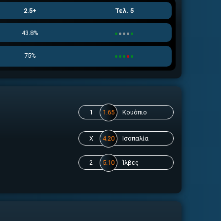
2.5+
Τελ. 5
43.8%
75%
1
1.65
Κουόπιο
X
4.20
Ισοπαλία
2
5.10
Ίλβες