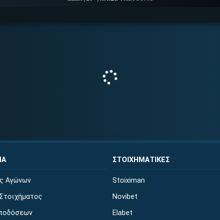
ΜΑ
ΣΤΟΙΧΗΜΑΤΙΚΕΣ
ις Αγώνων
Stoiximan
Στοιχήματος
Novibet
ποδόσεων
Elabet