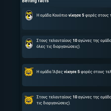
Betting facts
Η ομάδα Κουόπιο
νίκησε 5
φορές στους 
Στους τελευταίους
10
αγώνες της ομάδα
όλες τις διοργανώσεις).
Η ομάδα Ίλβες
νίκησε 5
φορές στους τε
Στους τελευταίους
10
αγώνες της ομάδα
τις διοργανώσεις).