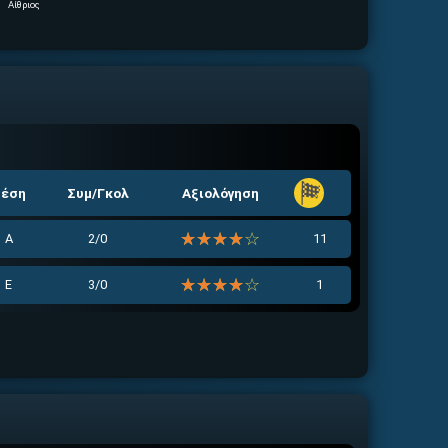
Αίθριος
έση
Συμ/Γκολ
Αξιολόγηση
☆☆☆☆☆
★★★★★
Α
2/0
11
☆☆☆☆☆
★★★★★
Ε
3/0
1