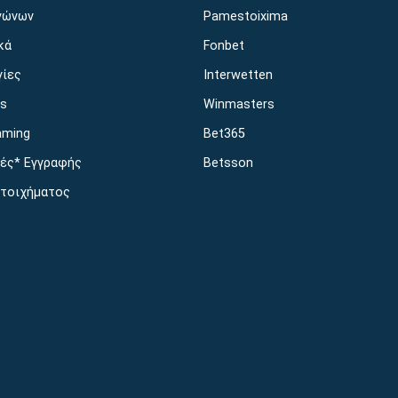
γώνων
Pamestoixima
κά
Fonbet
γίες
Interwetten
es
Winmasters
aming
Bet365
ές* Εγγραφής
Betsson
Στοιχήματος