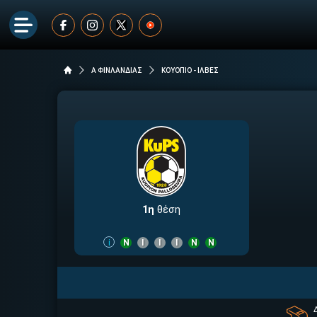
A ΦΙΝΛΑΝΔΙΑΣ
ΚΟΥΟΠΙΟ - ΙΛΒΕΣ
1η
θέση
i
Ν
Ι
Ι
Ι
Ν
Ν