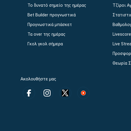
Το δυνατό σημείο της ημέρας
Τζίροι Α
Bet Builder προγνωστικά
Στατιστι
Προγνωστικά μπάσκετ
Βαθμολο
Τα over της ημέρας
Livescor
Γκολ γκολ σήμερα
Live Stre
Προσφορ
Θεωρία 
Ακολουθήστε μας