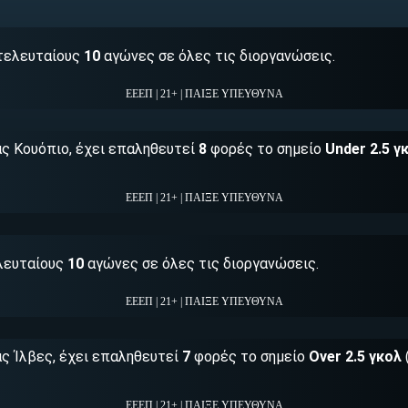
τελευταίους
10
αγώνες σε όλες τις διοργανώσεις.
ΕΕΕΠ | 21+ | ΠΑΙΞΕ ΥΠΕΥΘΥΝΑ
ς Κουόπιο, έχει επαληθευτεί
8
φορές το σημείο
Under 2.5 γ
ΕΕΕΠ | 21+ | ΠΑΙΞΕ ΥΠΕΥΘΥΝΑ
λευταίους
10
αγώνες σε όλες τις διοργανώσεις.
ΕΕΕΠ | 21+ | ΠΑΙΞΕ ΥΠΕΥΘΥΝΑ
ς Ίλβες, έχει επαληθευτεί
7
φορές το σημείο
Over 2.5 γκολ
ΕΕΕΠ | 21+ | ΠΑΙΞΕ ΥΠΕΥΘΥΝΑ