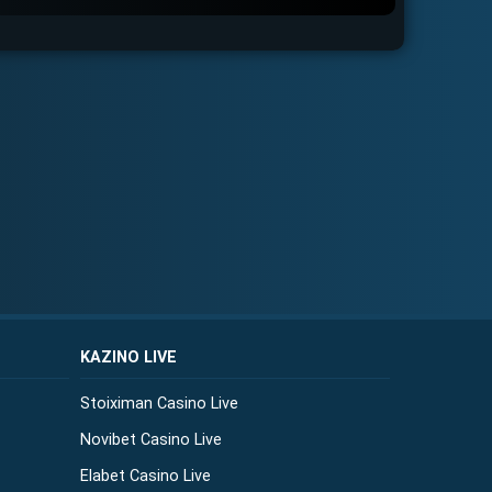
ΚΑΖΙΝΟ LIVE
Stoiximan Casino Live
Novibet Casino Live
Elabet Casino Live