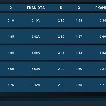
2
ΓΚΑΝΙΟΤΑ
U
O
ΓΚΑΝ
5.10
6.10%
2.30
1.58
6.3
4.85
6.42%
2.30
1.57
6.6
4.85
6.58%
2.45
1.53
5.8
5.00
6.63%
2.20
1.60
7.3
4.75
8.42%
2.20
1.65
5.7