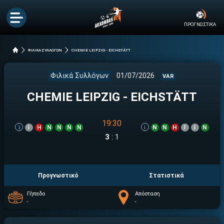
ΠΡΟΓΝΩΣΤΙΚΑ
ΦΙΛΙΚΑ ΣΥΛΛΟΓΩΝ
CHEMIE LEIPZIG - EICHSTÄTT
Φιλικά Συλλόγων
01/07/2026
VAR
CHEMIE LEIPZIG - EICHSTÄTT
19:30
i
Ι
Η
Ν
Ν
Ν
Ν
i
Ν
Ν
Η
Ι
Ι
Ν
3
:
1
Προγνωστικό
Στατιστικά
Γήπεδο
Απόσταση
-
-