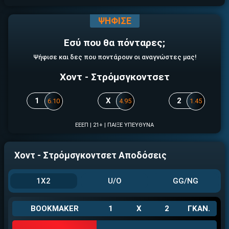
ΨΗΦΙΣΕ
Εσύ που θα πόνταρες;
Ψήφισε και δες που ποντάρουν οι αναγνώστες μας!
Χοντ - Στρόμσγκοντσετ
1
X
2
6.10
4.95
1.45
ΕΕΕΠ | 21+ | ΠΑΙΞΕ ΥΠΕΥΘΥΝΑ
Χοντ - Στρόμσγκοντσετ Αποδόσεις
1X2
U/O
GG/NG
BOOKMAKER
1
X
2
ΓΚΑΝ.