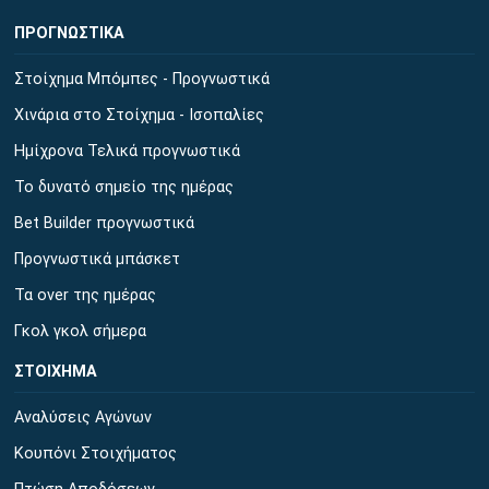
ΠΡΟΓΝΩΣΤΙΚΑ
Στοίχημα Μπόμπες - Προγνωστικά
Χινάρια στο Στοίχημα - Ισοπαλίες
Ημίχρονα Τελικά προγνωστικά
Το δυνατό σημείο της ημέρας
Bet Builder προγνωστικά
Προγνωστικά μπάσκετ
Τα over της ημέρας
Γκολ γκολ σήμερα
ΣΤΟΙΧΗΜΑ
Αναλύσεις Αγώνων
Κουπόνι Στοιχήματος