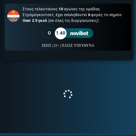
Στους τελευταίους
10
αγώνες της ομάδας
ΕΕΕΠ | 21+ | ΠΑΙΞΕ ΥΠΕΥΘΥΝΑ
Στρόμσγκοντσετ, έχει επαληθευτεί
6
φορές το σημείο
Over 2.5 γκολ
(σε όλες τις διοργανώσεις).
O
1.40
ΕΕΕΠ | 21+ | ΠΑΙΞΕ ΥΠΕΥΘΥΝΑ