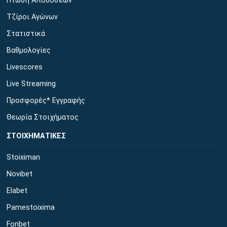
Πτώση Αποδόσεων
Τζίροι Αγώνων
Στατιστικά
Βαθμολογίες
Livescores
Live Streaming
Προσφορές* Εγγραφής
Θεωρία Στοιχήματος
ΣΤΟΙΧΗΜΑΤΙΚΕΣ
Stoiximan
Novibet
Elabet
Pamestoixima
Fonbet