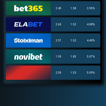
2.45
1.58
3.95%
ΕΓΚΡΙΣΗ ΑΠΟ ΑΡΧΟΝΤΑ ΕΓΚΡΙΣΗ ΑΠΟ ΑΡΧΟΝΤΑ
2.60
1.52
4.08%
2.57
1.52
4.49%
1.95
1.85
5.07%
2.50
1.53
5.09%