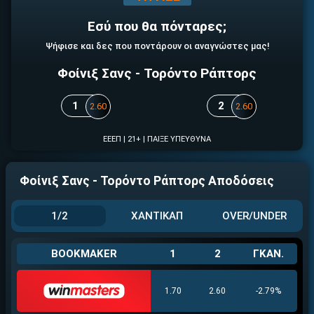
Εσύ που θα πόνταρες;
Ψήφισε και δες που ποντάρουν οι αναγνώστες μας!
Φοίνιξ Σανς - Τορόντο Ράπτορς
ΕΓΚΡΙΣΗ ΑΠΟ ΑΡΧΟΝΤΑ ΕΓΚΡΙΣΗ ΑΠΟ ΑΡΧΟΝΤΑ
1
2
2.60
2.60
ΕΕΕΠ | 21+ | ΠΑΙΞΕ ΥΠΕΥΘΥΝΑ
Φοίνιξ Σανς - Τορόντο Ράπτορς Αποδόσεις
1/2
ΧΑΝΤΙΚΑΠ
OVER/UNDER
BOOKMAKER
1
2
ΓΚΑΝ.
1.70
2.60
-2.79%