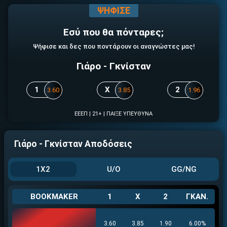
ΨΗΦΙΣΕ
Εσύ που θα πόνταρες;
ΕΓΚΡΙΣΗ ΑΠΟ ΑΡΧΟΝΤΑ ΕΓΚΡΙΣΗ ΑΠΟ ΑΡΧΟΝΤΑ
Ψήφισε και δες που ποντάρουν οι αναγνώστες μας!
Γιάρο - Γκνίσταν
1
X
2
3.60
3.85
1.96
ΕΕΕΠ | 21+ | ΠΑΙΞΕ ΥΠΕΥΘΥΝΑ
Γιάρο - Γκνίσταν Αποδόσεις
1X2
U/O
GG/NG
BOOKMAKER
1
X
2
ΓΚΑΝ.
3.60
3.85
1.90
6.00%