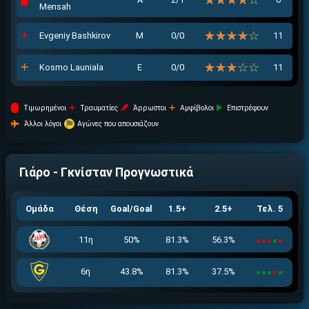
☆☆☆☆☆
★★★★★
Mensah
☆☆☆☆☆
★★★★★
Evgeniy Bashkirov
Μ
0/0
11
☆☆☆☆☆
★★★★★
Kosmo Launiala
Ε
0/0
11
Tιμωρημένοι
Τραυματίες
Άρρωστοι
Αμφίβολοι
Επιστρέφουν
Άλλοι λόγοι
Αγώνες που απουσιάζουν
Γιάρο - Γκνίσταν
Προγνωστικά
Ομάδα
Θέση
Goal/Goal
1.5+
2.5+
Τελ. 5
11η
50%
81.3%
56.3%
6η
43.8%
81.3%
37.5%