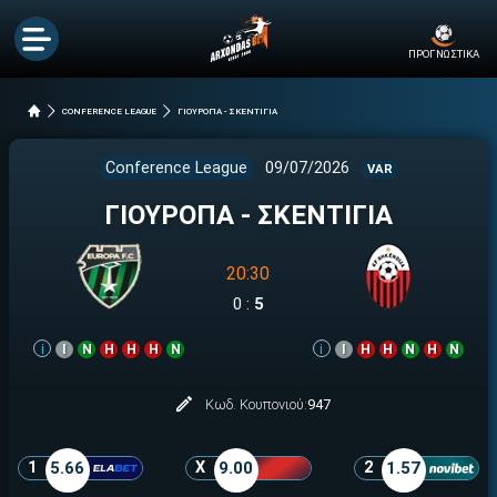
ΠΡΟΓΝΩΣΤΙΚΑ
CONFERENCE LEAGUE
ΓΙΟΥΡΟΠΑ - ΣΚΕΝΤΙΓΙΑ
Conference League
09/07/2026
VAR
ΓΙΟΥΡΟΠΑ - ΣΚΕΝΤΙΓΙΑ
20:30
0
:
5
i
Ι
Ν
Η
Η
Η
Ν
i
Ι
Η
Η
Ν
Η
Ν
Κωδ. Κουπονιού:
947
1
5.66
X
9.00
2
1.57