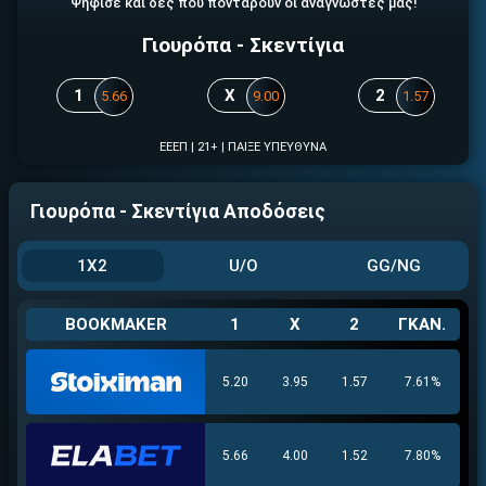
Ψήφισε και δες που ποντάρουν οι αναγνώστες μας!
Γιουρόπα - Σκεντίγια
1
X
2
5.66
9.00
1.57
ΕΕΕΠ | 21+ | ΠΑΙΞΕ ΥΠΕΥΘΥΝΑ
Γιουρόπα - Σκεντίγια Αποδόσεις
ΕΓΚΡΙΣΗ ΑΠΟ ΑΡΧΟΝΤΑ ΕΓΚΡΙΣΗ ΑΠΟ ΑΡΧΟΝΤΑ
1X2
U/O
GG/NG
BOOKMAKER
1
X
2
ΓΚΑΝ.
5.20
3.95
1.57
7.61%
5.66
4.00
1.52
7.80%