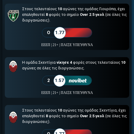
Στους τελευταίους
10
αγώνες της ομάδας Γιουρόπα, έχει
επαληθευτεί
8
φορές το σημείο
Over 2.5 γκολ
(σε όλες τις
διοργανώσεις).
ΕΓΚΡΙΣΗ ΑΠΟ ΑΡΧΟΝΤΑ ΕΓΚΡΙΣΗ ΑΠΟ ΑΡΧΟΝΤΑ
O
1.77
Βρέθηκε στοιχηματική με:
ΕΕΕΠ | 21+ | ΠΑΙΞΕ ΥΠΕΥΘΥΝΑ
Η ομάδα Σκεντίγια
νίκησε 4
φορές στους τελευταίους
10
αγώνες σε όλες τις διοργανώσεις.
2
1.57
Εύκολη εγγραφή
ΕΕΕΠ | 21+ | ΠΑΙΞΕ ΥΠΕΥΘΥΝΑ
Άμεση ταυτοποίηση
Γρήγορες αναλήψεις
Στους τελευταίους
10
αγώνες της ομάδας Σκεντίγια, έχει
↪ΠΑΙΞΕ ΝΟΜΙΜΑ
επαληθευτεί
8
φορές το σημείο
Over 2.5 γκολ
(σε όλες τις
διοργανώσεις).
ΕΕΕΠ | 21+ | ΠΑΙΞΕ ΥΠΕΥΘΥΝΑ