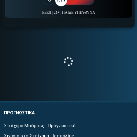
O
1.77
ΕΕΕΠ | 21+ | ΠΑΙΞΕ ΥΠΕΥΘΥΝΑ
ΠΡΟΓΝΩΣΤΙΚΑ
Στοίχημα Μπόμπες - Προγνωστικά
Χινάρια στο Στοίχημα - Ισοπαλίες