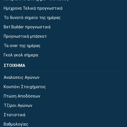
Ημίχρονα Τελικά προγνωστικά
Το δυνατό σημείο της ημέρας
Bet Builder προγνωστικά
Προγνωστικά μπάσκετ
Τα over της ημέρας
Γκολ γκολ σήμερα
ΣΤΟΙΧΗΜΑ
Αναλύσεις Αγώνων
Κουπόνι Στοιχήματος
Πτώση Αποδόσεων
Τζίροι Αγώνων
Στατιστικά
Βαθμολογίες