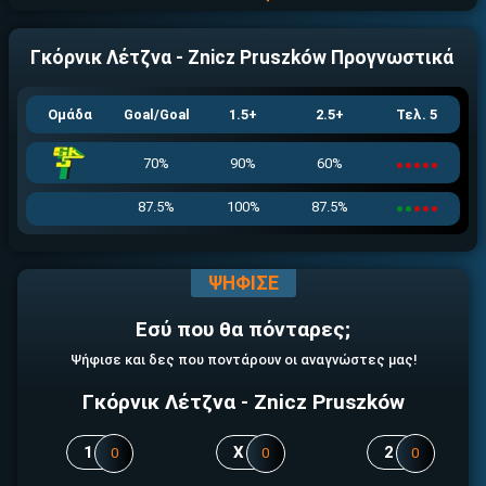
Γκόρνικ Λέτζνα - Znicz Pruszków
Προγνωστικά
Ομάδα
Goal/Goal
1.5+
2.5+
Τελ. 5
70%
90%
60%
87.5%
100%
87.5%
ΨΗΦΙΣΕ
Εσύ που θα πόνταρες;
Ψήφισε και δες που ποντάρουν οι αναγνώστες μας!
Γκόρνικ Λέτζνα - Znicz Pruszków
1
X
2
0
0
0