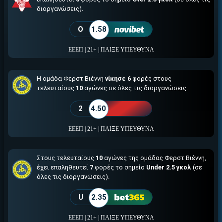
ΕΓΚΡΙΣΗ ΑΠΟ ΑΡΧΟΝΤΑ ΕΓΚΡΙΣΗ ΑΠΟ ΑΡΧΟΝΤΑ
διοργανώσεις).
O
1.58
ΕΕΕΠ | 21+ | ΠΑΙΞΕ ΥΠΕΥΘΥΝΑ
Η ομάδα Φερστ Βιέννη
νίκησε 6
φορές στους
τελευταίους
10
αγώνες σε όλες τις διοργανώσεις.
2
4.50
ΕΕΕΠ | 21+ | ΠΑΙΞΕ ΥΠΕΥΘΥΝΑ
Βρέθηκε στοιχηματική με:
Στους τελευταίους
10
αγώνες της ομάδας Φερστ Βιέννη,
έχει επαληθευτεί
7
φορές το σημείο
Under 2.5 γκολ
(σε
όλες τις διοργανώσεις).
U
2.35
ΕΕΕΠ | 21+ | ΠΑΙΞΕ ΥΠΕΥΘΥΝΑ