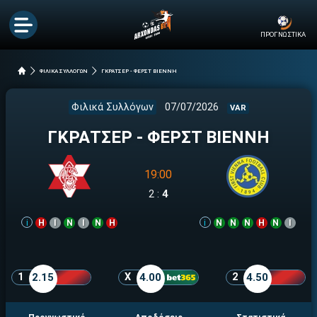
ΠΡΟΓΝΩΣΤΙΚΑ
ΦΙΛΙΚΑ ΣΥΛΛΟΓΩΝ
ΓΚΡΑΤΣΕΡ - ΦΕΡΣΤ ΒΙΕΝΝΗ
Φιλικά Συλλόγων
07/07/2026
VAR
ΓΚΡΑΤΣΕΡ - ΦΕΡΣΤ ΒΙΕΝΝΗ
19:00
2
:
4
i
Η
Ι
Ν
Ι
Ν
Η
i
Ν
Ν
Ν
Η
Ν
Ι
1
2.15
X
4.00
2
4.50