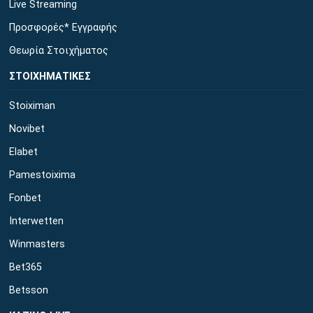
Live Streaming
Προσφορές* Εγγραφής
Θεωρία Στοιχήματος
ΣΤΟΙΧΗΜΑΤΙΚΕΣ
Stoiximan
Novibet
Elabet
Pamestoixima
Fonbet
Interwetten
Winmasters
Bet365
Betsson