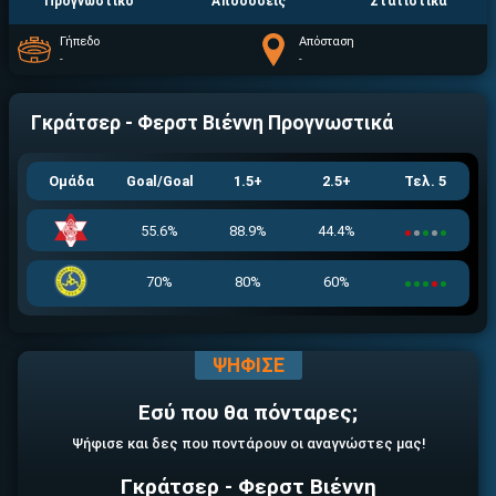
Προγνωστικό
Αποδόσεις
Στατιστικά
Γήπεδο
Απόσταση
-
-
Γκράτσερ - Φερστ Βιέννη
Προγνωστικά
Ομάδα
Goal/Goal
1.5+
2.5+
Τελ. 5
55.6%
88.9%
44.4%
70%
80%
60%
ΨΗΦΙΣΕ
Εσύ που θα πόνταρες;
Ψήφισε και δες που ποντάρουν οι αναγνώστες μας!
Γκράτσερ - Φερστ Βιέννη