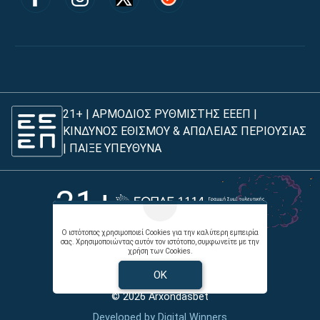
21+ | ΑΡΜΟΔΙΟΣ ΡΥΘΜΙΣΤΗΣ ΕΕΕΠ |
ΚΙΝΔΥΝΟΣ ΕΘΙΣΜΟΥ & ΑΠΩΛΕΙΑΣ ΠΕΡΙΟΥΣΙΑΣ
|
ΠΑΙΞΕ ΥΠΕΥΘΥΝΑ
21+
Ο ιστότοπος χρησιμοποιεί Cookies για την καλύτερη εμπειρία
σας. Χρησιμοποιώντας αυτόν τον ιστότοπο, συμφωνείτε με την
χρήση των Cookies.
Όροι χρήσης |
Πολιτική απορρήτου |
Επικοινωνήστε με τον Άρχοντα
OK
© 2026 Arxondasbet
Developed by
Digital Winners