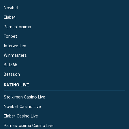
Novibet
Elabet
Pamestoixima
Fonbet
Interwetten
Winmasters
Bet365
Betsson
ΚΑΖΙΝΟ LIVE
Stoiximan Casino Live
Novibet Casino Live
Elabet Casino Live
Pamestoixima Casino Live