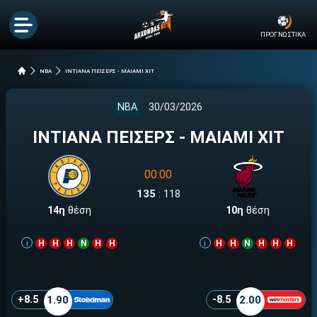
ΠΡΟΓΝΩΣΤΙΚΑ
NBA
ΙΝΤΙΑΝΑ ΠΕΙΣΕΡΣ - ΜΑΙΑΜΙ ΧΙΤ
NBA
30/03/2026
ΙΝΤΙΑΝΑ ΠΕΙΣΕΡΣ - ΜΑΙΑΜΙ ΧΙΤ
00:00
135
:
118
14η
θέση
10η
θέση
i
Η
Η
Η
Ν
Η
Η
i
Η
Η
Ν
Η
Η
Η
+8.5
1.90
-8.5
2.00