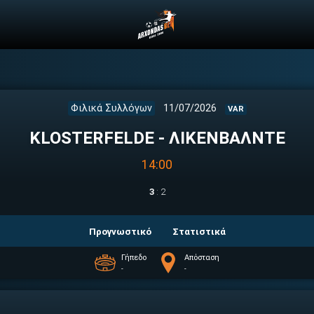
Φιλικά Συλλόγων
11/07/2026
VAR
KLOSTERFELDE - ΛΙΚΕΝΒΑΛΝΤΕ
14:00
3
:
2
Προγνωστικό
Στατιστικά
Γήπεδο
Απόσταση
-
-