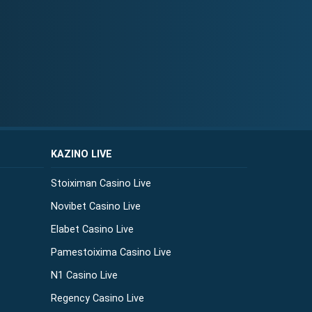
ΚΑΖΙΝΟ LIVE
Stoiximan Casino Live
Novibet Casino Live
Elabet Casino Live
Pamestoixima Casino Live
N1 Casino Live
Regency Casino Live