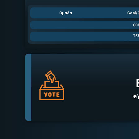
Ομάδα
Goal/
80
75
Ψή