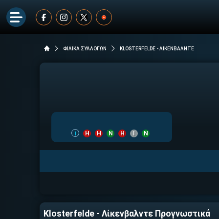
ΦΙΛΙΚΑ ΣΥΛΛΟΓΩΝ
KLOSTERFELDE - ΛΙΚΕΝΒΑΛΝΤΕ
i
Η
Η
Ν
Η
Ι
Ν
Klosterfelde - Λίκενβαλντε
Προγνωστικά