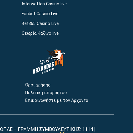
Interwetten Casino live
Fonbet Casino Live
Bet365 Casino Live
Θεωρία Καζίνο live
Όροι χρήσης
Πολιτική απορρήτου
Επικοινωνήστε με τον Άρχοντα
ΟΠΑΕ – ΓΡΑΜΜΗ ΣΥΜΒΟΥΛΕΥΤΙΚΗΣ: 1114 |