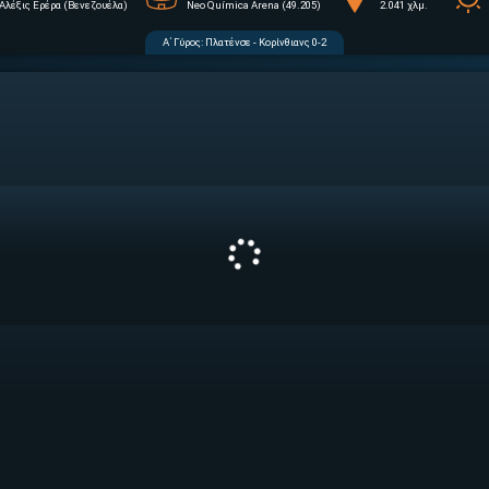
Αλέξις Ερέρα (Βενεζουέλα)
Neo Química Arena (49.205)
2.041 χλμ.
Α΄ Γύρος:
Πλατένσε - Κορίνθιανς 0-2