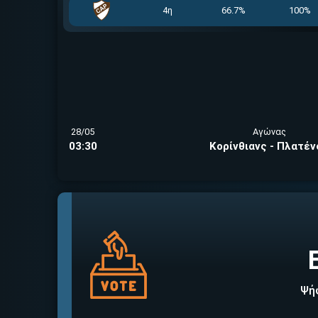
4η
66.7%
100%
28/05
Αγώνας
03:30
Κορίνθιανς - Πλατέ
Ψήφ