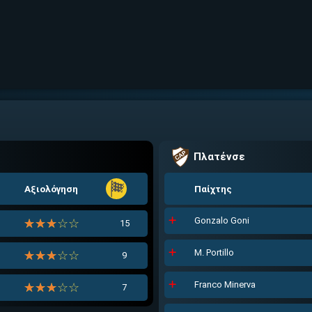
Πλατένσε
Αξιολόγηση
Παίχτης
Gonzalo Goni
☆☆☆☆☆
★★★★★
15
M. Portillo
☆☆☆☆☆
★★★★★
9
Franco Minerva
☆☆☆☆☆
★★★★★
7