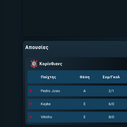
Απουσίες
Κορίνθιανς
Παίχτης
Θέση
Συμ/Γκολ
Pedro Joao
Α
2/1
Kayke
Ε
6/0
Vitinho
Ε
8/0