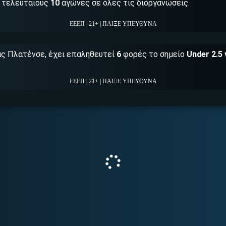
 τελευταίους
10
αγώνες σε όλες τις διοργανώσεις.
ΕΕΕΠ | 21+ | ΠΑΙΞΕ ΥΠΕΥΘΥΝΑ
ς Πλατένσε, έχει επαληθευτεί
6
φορές το σημείο
Under 2.5
ΕΕΕΠ | 21+ | ΠΑΙΞΕ ΥΠΕΥΘΥΝΑ