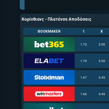
Κορίνθιανς - Πλατένσε Αποδόσεις
BOOKMAKER
1
X
1.70
3.50
1.70
3.50
1.67
3.45
1.66
3.45