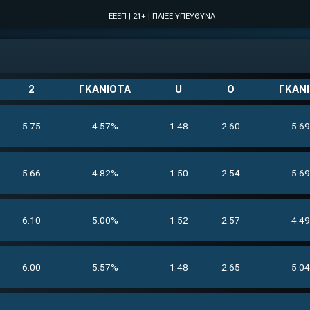
ΕΕΕΠ | 21+ | ΠΑΙΞΕ ΥΠΕΥΘΥΝΑ
2
ΓΚΑΝΙΟΤΑ
U
O
ΓΚΑΝ
5.75
4.57%
1.48
2.60
5.6
5.66
4.82%
1.50
2.54
5.6
6.10
5.00%
1.52
2.57
4.4
6.00
5.57%
1.48
2.65
5.0