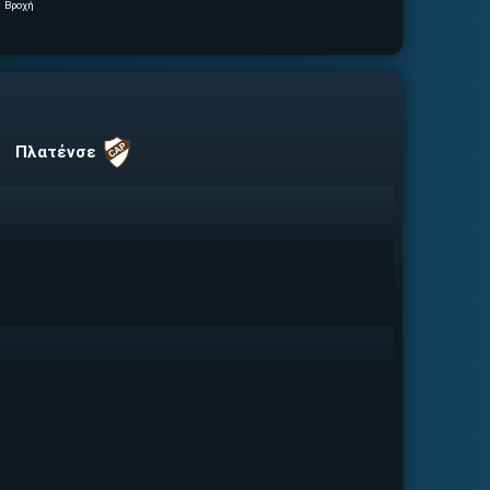
Βροχή
Πλατένσε