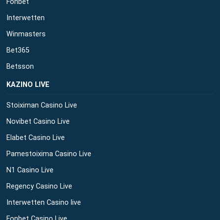
Fonbet
Interwetten
Winmasters
Bet365
Betsson
ΚΑΖΙΝΟ LIVE
Stoiximan Casino Live
Novibet Casino Live
Elabet Casino Live
Pamestoixima Casino Live
N1 Casino Live
Regency Casino Live
Interwetten Casino live
Fonbet Casino Live