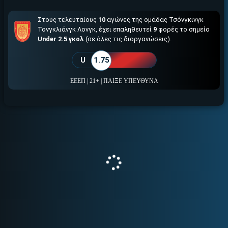
ΕΓΚΡΙΣΗ ΑΠΟ ΑΡΧΟΝΤΑ ΕΓΚΡΙΣΗ ΑΠΟ ΑΡΧΟΝΤΑ
Στους τελευταίους
10
αγώνες της ομάδας Τσόνγκινγκ
Τονγκλιάνγκ Λονγκ, έχει επαληθευτεί
9
φορές το σημείο
Under 2.5 γκολ
(σε όλες τις διοργανώσεις).
U
1.75
Εύκολη εγγραφή
Άμεση ταυτοποίηση
ΕΕΕΠ | 21+ | ΠΑΙΞΕ ΥΠΕΥΘΥΝΑ
Γρήγορες αναλήψεις
↪ΠΑΙΞΕ ΝΟΜΙΜΑ
ΕΕΕΠ | 21+ | ΠΑΙΞΕ ΥΠΕΥΘΥΝΑ