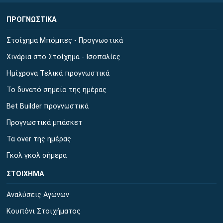
ΠΡΟΓΝΩΣΤΙΚΑ
Στοίχημα Μπόμπες - Προγνωστικά
Χινάρια στο Στοίχημα - Ισοπαλίες
Ημίχρονα Τελικά προγνωστικά
Το δυνατό σημείο της ημέρας
Bet Builder προγνωστικά
Προγνωστικά μπάσκετ
Τα over της ημέρας
Γκολ γκολ σήμερα
ΣΤΟΙΧΗΜΑ
Αναλύσεις Αγώνων
Κουπόνι Στοιχήματος