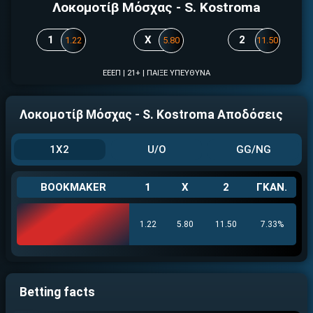
Λοκομοτίβ Μόσχας - S. Kostroma
1
X
2
1.22
5.80
11.50
ΕΕΕΠ | 21+ | ΠΑΙΞΕ ΥΠΕΥΘΥΝΑ
Λοκομοτίβ Μόσχας - S. Kostroma Αποδόσεις
1X2
U/O
GG/NG
BOOKMAKER
1
X
2
ΓΚΑΝ.
1.22
5.80
11.50
7.33%
Betting facts