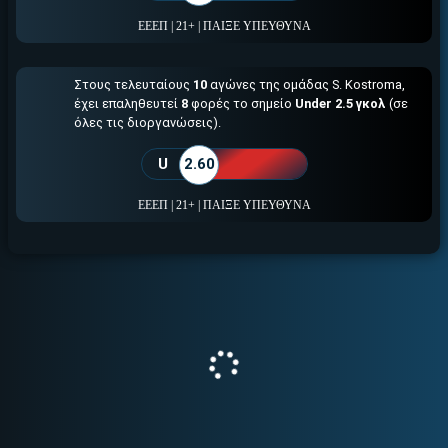
ΕΕΕΠ | 21+ | ΠΑΙΞΕ ΥΠΕΥΘΥΝΑ
Στους τελευταίους
10
αγώνες της ομάδας S. Kostroma,
έχει επαληθευτεί
8
φορές το σημείο
Under 2.5 γκολ
(σε
όλες τις διοργανώσεις).
ΕΓΚΡΙΣΗ ΑΠΟ ΑΡΧΟΝΤΑ ΕΓΚΡΙΣΗ ΑΠΟ ΑΡΧΟΝΤΑ
U
2.60
Βρέθηκε στοιχηματική με:
ΕΕΕΠ | 21+ | ΠΑΙΞΕ ΥΠΕΥΘΥΝΑ
Εύκολη εγγραφή
Άμεση ταυτοποίηση
Γρήγορες αναλήψεις