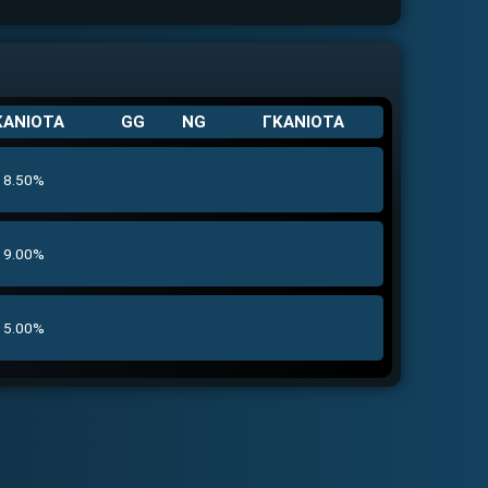
ΚΑΝΙΟΤΑ
GG
NG
ΓΚΑΝΙΟΤΑ
8.50%
9.00%
5.00%