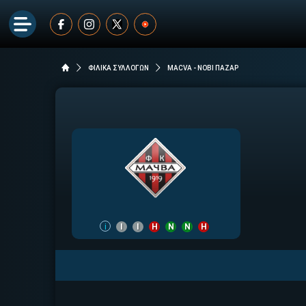
ΦΙΛΙΚΑ ΣΥΛΛΟΓΩΝ
MACVA - ΝΟΒΙ ΠΑΖΑΡ
i
Ι
Ι
Η
Ν
Ν
Η