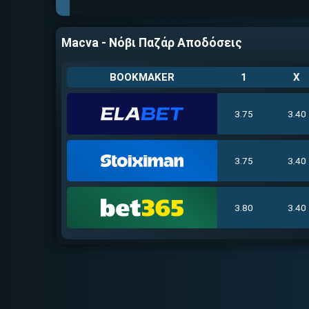
Macva - Νόβι Παζάρ Αποδόσεις
BOOKMAKER
1
X
3.75
3.40
3.75
3.40
3.80
3.40