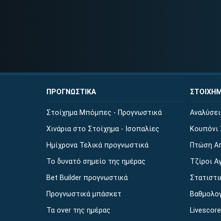
ΠΡΟΓΝΩΣΤΙΚΑ
ΣΤΟΙΧΗ
Στοίχημα Μπόμπες - Προγνωστικά
Αναλύσε
Χινάρια στο Στοίχημα - Ισοπαλίες
Κουπόνι 
Ημίχρονα Τελικά προγνωστικά
Πτώση Α
Το δυνατό σημείο της ημέρας
Τζίροι Α
Bet Builder προγνωστικά
Στατιστι
Προγνωστικά μπάσκετ
Βαθμολο
Τα over της ημέρας
Livescor