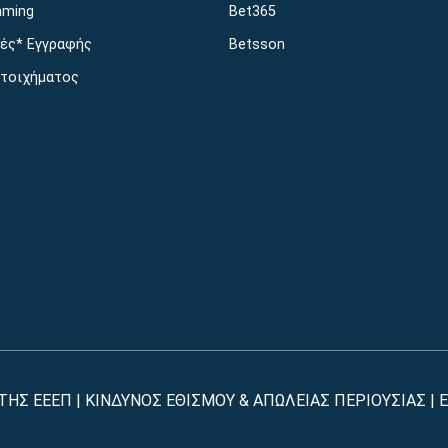
aming
Bet365
ές* Εγγραφής
Betsson
Στοιχήματος
Βρέθη
Εύκ
ΤΗΣ ΕΕΕΠ | ΚΙΝΔΥΝΟΣ ΕΘΙΣΜΟΥ & ΑΠΩΛΕΙΑΣ ΠΕΡΙΟΥΣΙΑΣ |
Ε
Άμε
Γρή