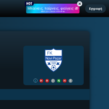
Μπαίνεις, παίρνεις, φεύγεις 🎁
Εγγραφή
ΕΕΕΠ | 21+ | ΠΑΙΞΕ ΥΠΕΥΘΥΝΑ
i
Η
Η
Ι
Ν
Η
Ι