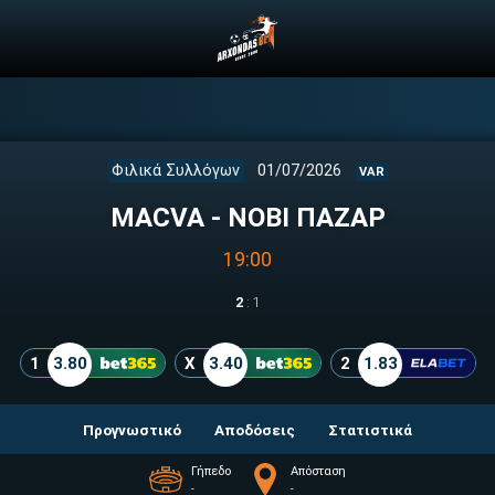
Φιλικά Συλλόγων
01/07/2026
VAR
MACVA - ΝΟΒΙ ΠΑΖΑΡ
19:00
2
:
1
1
3.80
X
3.40
2
1.83
Προγνωστικό
Αποδόσεις
Στατιστικά
Γήπεδο
Απόσταση
-
-