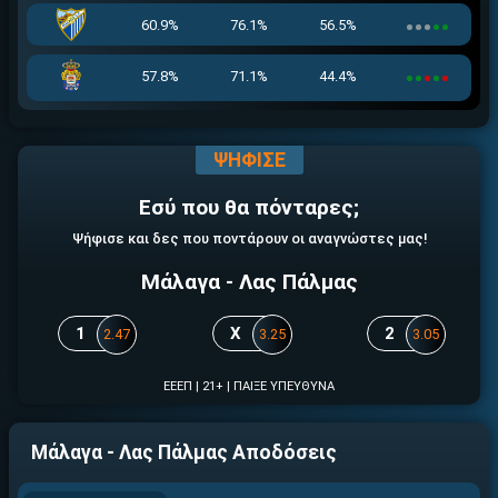
ΕΓΚΡΙΣΗ ΑΠΟ ΑΡΧΟΝΤΑ ΕΓΚΡΙΣΗ ΑΠΟ ΑΡΧΟΝΤΑ
60.9%
76.1%
56.5%
57.8%
71.1%
44.4%
ΨΗΦΙΣΕ
Εσύ που θα πόνταρες;
Ψήφισε και δες που ποντάρουν οι αναγνώστες μας!
Μάλαγα - Λας Πάλμας
1
X
2
2.47
3.25
3.05
ΕΕΕΠ | 21+ | ΠΑΙΞΕ ΥΠΕΥΘΥΝΑ
Μάλαγα - Λας Πάλμας Αποδόσεις