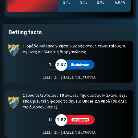
Άμεση ταυτοποίηση
2.45
3.15
2.95
6.07%
Γρήγορες αναλήψεις
↪ΠΑΙΞΕ ΝΟΜΙΜΑ
Betting facts
ΕΕΕΠ | 21+ | ΠΑΙΞΕ ΥΠΕΥΘΥΝΑ
Η ομάδα Μάλαγα
νίκησε 6
φορές στους τελευταίους
10
αγώνες σε όλες τις διοργανώσεις.
1
2.47
ΕΕΕΠ | 21+ | ΠΑΙΞΕ ΥΠΕΥΘΥΝΑ
Στους τελευταίους
10
αγώνες της ομάδας Μάλαγα, έχει
επαληθευτεί
5
φορές το σημείο
Under 2.5 γκολ
(σε όλες
τις διοργανώσεις).
U
1.82
ΕΕΕΠ | 21+ | ΠΑΙΞΕ ΥΠΕΥΘΥΝΑ