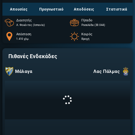
Απουσίες
Προγνωστικό
Αποδόσεις
Στατιστικά
Διαιτητής
Γήπεδο
Α. Φουέντες (Ισπανία)
Ροσαλέδα (30.044)
Απόσταση
Καιρός
1.410 χλμ.
Βροχή
Πιθανές Ενδεκάδες
Μάλαγα
Λας Πάλμας