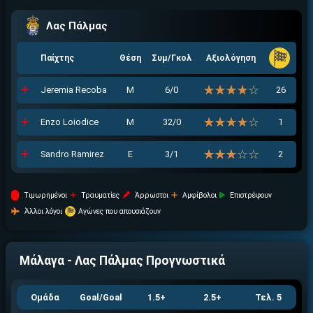
Λας Πάλμας
Παίχτης
Θέση
Συμ/Γκολ
Αξιολόγηση
☆☆☆☆☆
★★★★★
Jeremia Recoba
Μ
6/0
26
☆☆☆☆☆
★★★★★
Enzo Loiodice
Μ
32/0
1
☆☆☆☆☆
★★★★★
Sandro Ramirez
Ε
3/1
2
Tιμωρημένοι
Τραυματίες
Άρρωστοι
Αμφίβολοι
Επιστρέφουν
Άλλοι λόγοι
Αγώνες που απουσιάζουν
Μάλαγα - Λας Πάλμας
Προγνωστικά
Ομάδα
Goal/Goal
1.5+
2.5+
Τελ. 5