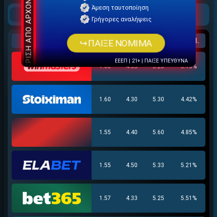
ΕΓΚΡΙΣΗ ΑΠΟ ΑΡΧΟΝΤΑ ΕΓΚΡΙΣΗ ΑΠΟ ΑΡΧΟΝΤΑ
Άμεση ταυτοποίηση
1X2
U/O
GG/NG
Γρήγορες αναλήψεις
↪ΠΑΙΞΕ ΝΟΜΙΜΑ
BOOKMAKER
1
X
2
ΓΚΑΝ.
ΕΕΕΠ | 21+ | ΠΑΙΞΕ ΥΠΕΥΘΥΝΑ
1.60
4.65
5.20
3.13%
1.60
4.30
5.30
4.42%
1.55
4.40
5.60
4.85%
1.55
4.50
5.33
5.21%
1.57
4.33
5.25
5.51%