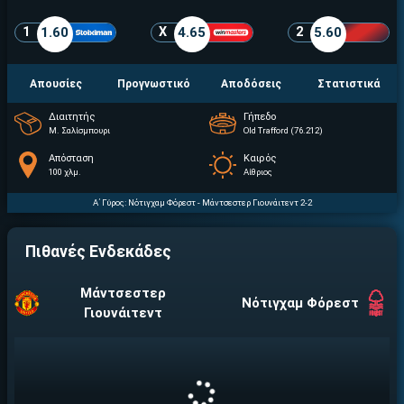
1
1.60
X
4.65
2
5.60
Απουσίες
Προγνωστικό
Αποδόσεις
Στατιστικά
Διαιτητής
Γήπεδο
Μ. Σαλίσμπουρι
Old Trafford (76.212)
Απόσταση
Καιρός
100 χλμ.
Αίθριος
Α΄ Γύρος:
Νότιγχαμ Φόρεστ - Μάντσεστερ Γιουνάιτεντ 2-2
Πιθανές Ενδεκάδες
Μάντσεστερ
Νότιγχαμ Φόρεστ
Γιουνάιτεντ