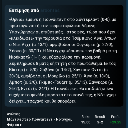
ΕΓΚΡΙΣΗ ΑΠΟ ΑΡΧΟΝΤΑ ΕΓΚΡΙΣΗ ΑΠΟ ΑΡΧΟΝΤΑ
Εκτίμηση από
arxontas
«Όρθια» έμεινε η Γιουνάιτεντ στο Σάντερλαντ (0-0), με
πρωταγωνιστή τον τερματοφύλακα Λάμενς.
Υποχώρησαν οι επιθετικές… στροφές, τώρα που έχει
«κλειδώσει» την παρουσία στο Τσάμπιονς Λιγκ. Απών
ο Ντε Λιχτ (α. 13/1), αμφίβολοι οι Ουγκάρτε (μ. 22/0),
Σέσκο (ε. 30/11). Η Νότιγχαμ «έσωσε» τον βαθμό με τη
Νιούκαστλ (1-1) και εξασφάλισε την παραμονή.
Συμπλήρωσε 8 ματς αήττητη στο πρωτάθλημα. Εκτός
Βίκτορ (τ. 5/0), Σαβόνα (α. 14/2), Χάντσον-Οντόι (ε.
30/3), αμφίβολοι οι Μουρίλο (α. 25/1), Άινα (α. 18/0),
Άμποτ (α. 3/0), Γκιμπς-Γουάιτ (μ. 35/13), Σανγκαρέ (μ.
26/2), Εντόι (ε. 24/1). Η Γιουνάιτεντ θα επιδιώξει ένα
ευχάριστο φινάλε μπροστά στο κοινό της, η Νότιγχαμ
δείχνει… τσαγανό και θα σκοράρει.
Αγώνας
Stake
Result
Profit
Μάντσεστερ Γιουνάιτεντ - Νότιγχαμ
15.00
3-2
+29.25
Φόρεστ