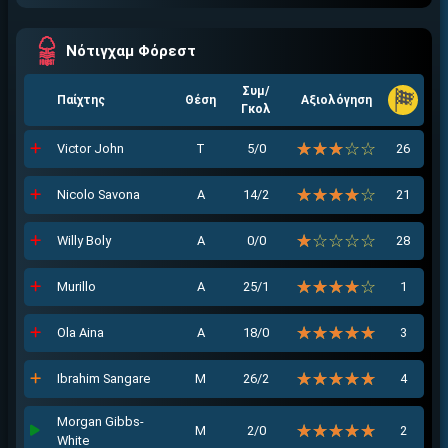
Νότιγχαμ Φόρεστ
Συμ/
Παίχτης
Θέση
Αξιολόγηση
Γκολ
☆☆☆☆☆
★★★★★
Victor John
Τ
5/0
26
☆☆☆☆☆
★★★★★
Nicolo Savona
Α
14/2
21
☆☆☆☆☆
★★★★★
Willy Boly
Α
0/0
28
☆☆☆☆☆
★★★★★
Murillo
Α
25/1
1
☆☆☆☆☆
★★★★★
Ola Aina
Α
18/0
3
☆☆☆☆☆
★★★★★
Ibrahim Sangare
Μ
26/2
4
Morgan Gibbs-
☆☆☆☆☆
★★★★★
Μ
2/0
2
White