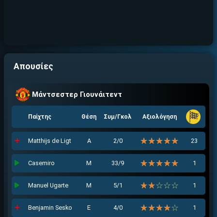
Απουσίες
Μάντσεστερ Γιουνάιτεντ
Παίχτης
Θέση
Συμ/Γκολ
Αξιολόγηση
☆☆☆☆☆
★★★★★
Matthijs de Ligt
Α
2/0
23
☆☆☆☆☆
★★★★★
Casemiro
Μ
33/9
1
☆☆☆☆☆
★★★★★
Manuel Ugarte
Μ
5/1
1
☆☆☆☆☆
★★★★★
Benjamin Sesko
Ε
4/0
1