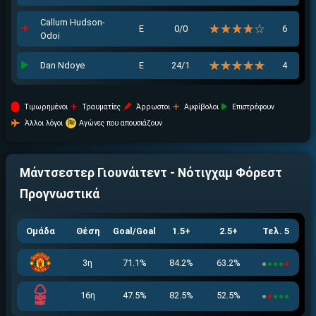
Callum Hudson-
☆☆☆☆☆
★★★★★
Ε
0/0
6
Odoi
☆☆☆☆☆
★★★★★
Dan Ndoye
Ε
24/1
4
Tιμωρημένοι
Τραυματίες
Άρρωστοι
Αμφίβολοι
Επιστρέφουν
Άλλοι λόγοι
Αγώνες που απουσιάζουν
Μάντσεστερ Γιουνάιτεντ - Νότιγχαμ Φόρεστ
Προγνωστικά
Ομάδα
Θέση
Goal/Goal
1.5+
2.5+
Τελ. 5
3η
71.1%
84.2%
63.2%
16η
47.5%
82.5%
52.5%