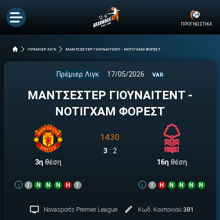
ΠΡΟΓΝΩΣΤΙΚΑ
ΠΡΕΜΙΕΡ ΛΙΓΚ
ΜΑΝΤΣΕΣΤΕΡ ΓΙΟΥΝΑΙΤΕΝΤ - ΝΟΤΙΓΧΑΜ ΦΟΡΕΣΤ
Πρέμιερ Λιγκ
17/05/2026
VAR
ΜΑΝΤΣΕΣΤΕΡ ΓΙΟΥΝΑΙΤΕΝΤ -
ΝΟΤΙΓΧΑΜ ΦΟΡΕΣΤ
14:30
3
:
2
3η
θέση
16η
θέση
i
Ι
Ν
Ν
Ν
Η
Ι
i
Ι
Η
Ν
Ν
Ν
Ν
Nοvasports Premier League
Κωδ. Κουπονιού:
381