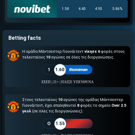
1.58
4.40
4.95
5.86%
Betting facts
Η ομάδα Μάντσεστερ Γιουνάιτεντ
νίκησε 6
φορές στους
τελευταίους
10
αγώνες σε όλες τις διοργανώσεις.
1
1.60
ΕΕΕΠ | 21+ | ΠΑΙΞΕ ΥΠΕΥΘΥΝΑ
Στους τελευταίους
10
αγώνες της ομάδας Μάντσεστερ
Γιουνάιτεντ, έχει επαληθευτεί
8
φορές το σημείο
Over 2.5
γκολ
(σε όλες τις διοργανώσεις).
O
1.55