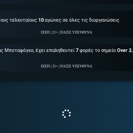
ους τελευταίους
10
αγώνες σε όλες τις διοργανώσεις.
ΕΕΕΠ | 21+ | ΠΑΙΞΕ ΥΠΕΥΘΥΝΑ
ς Μποταφόγκο, έχει επαληθευτεί
7
φορές το σημείο
Over 2
ΕΕΕΠ | 21+ | ΠΑΙΞΕ ΥΠΕΥΘΥΝΑ