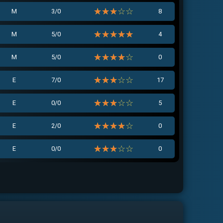
☆☆☆☆☆
★★★★★
Μ
3/0
8
☆☆☆☆☆
★★★★★
Μ
5/0
4
☆☆☆☆☆
★★★★★
Μ
5/0
0
☆☆☆☆☆
★★★★★
Ε
7/0
17
☆☆☆☆☆
★★★★★
Ε
0/0
5
☆☆☆☆☆
★★★★★
Ε
2/0
0
☆☆☆☆☆
★★★★★
Ε
0/0
0