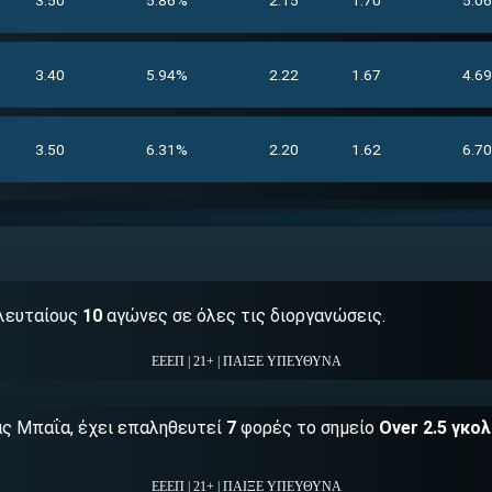
3.50
5.86%
2.15
1.70
5.0
3.40
5.94%
2.22
1.67
4.6
3.50
6.31%
2.20
1.62
6.7
λευταίους
10
αγώνες σε όλες τις διοργανώσεις.
ΕΕΕΠ | 21+ | ΠΑΙΞΕ ΥΠΕΥΘΥΝΑ
ς Μπαΐα, έχει επαληθευτεί
7
φορές το σημείο
Over 2.5 γκολ
ΕΕΕΠ | 21+ | ΠΑΙΞΕ ΥΠΕΥΘΥΝΑ