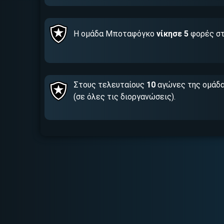
Η ομάδα Μποταφόγκο
νίκησε 5
φορές στ
Στους τελευταίους
10
αγώνες της ομάδα
(σε όλες τις διοργανώσεις).