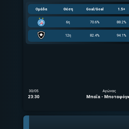
Ομάδα
Θέση
Goal/Goal
1.5+
6η
70.6%
88.2%
12η
82.4%
94.1%
30/05
Αγώνας
23:30
Μπαΐα - Μποταφόγ