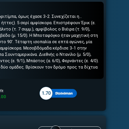
ριτίμπα, όμως έχασε 3-2. Συνεχίζεται η…
 ήττες). 5 σερί αμφίσκορα. Επιστρέφουν Έρικ (ε.
άλντο (τ. 7 συμμ.), αμφίβολος ο Βιέιρα (τ. 9/0),
εβέδο (μ. 15/0). Η Μποταφόγκο ήταν μαχητική στη
το 90’. Τέταρτη ισοπαλία σε επτά αγώνες, μία
 αμφίσκορα. Μεσοβδόμαδα κέρδισε 3-1 στην
α Σουνταμερικάνα. Διεθνής ο Ντανίλο (μ. 5/0),
ντος (ε. 9/1), Μπάστος (α. 6/0), Φερνάντες (ε. 4/0).
 δύο ομάδες. Βρίσκουν τον δρόμο προς τα δίχτυα
fit
1.70
.00