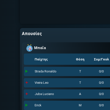
Απουσίες
Μπαΐα
Παίχτης
Θέση
Συμ/Γκολ
Strada Ronaldo
Τ
0/0
Vieira Leo
Τ
0/0
Juba Luciano
Α
0/0
Erick
Μ
0/0