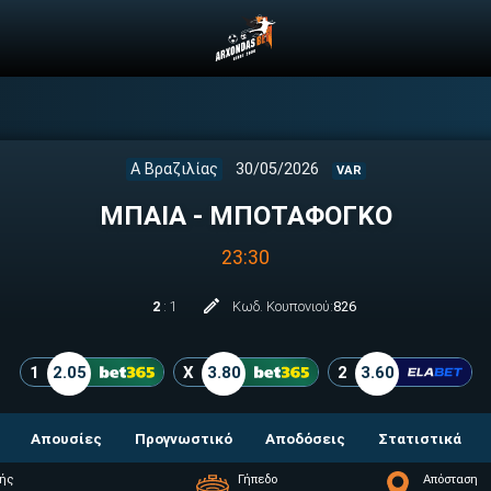
Α Βραζιλίας
30/05/2026
VAR
ΜΠΑΙΑ - ΜΠΟΤΑΦΟΓΚΟ
23:30
2
:
1
Κωδ. Κουπονιού:
826
1
2.05
X
3.80
2
3.60
Απουσίες
Προγνωστικό
Αποδόσεις
Στατιστικά
τής
Γήπεδο
Απόσταση