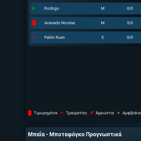
Rodrigo
Μ
0/0
Acevedo Nicolas
Μ
5/0
Pablo Ruan
Ε
0/0
Tιμωρημένοι
Τραυματίες
Άρρωστοι
Αμφίβολοι
Μπαΐα - Μποταφόγκο
Προγνωστικά