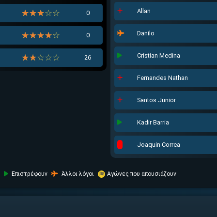
Allan
☆☆☆☆☆
★★★★★
0
Danilo
☆☆☆☆☆
★★★★★
0
Cristian Medina
☆☆☆☆☆
★★★★★
26
Fernandes Nathan
Santos Junior
Kadir Barria
Joaquin Correa
Επιστρέφουν
Άλλοι λόγοι
Αγώνες που απουσιάζουν