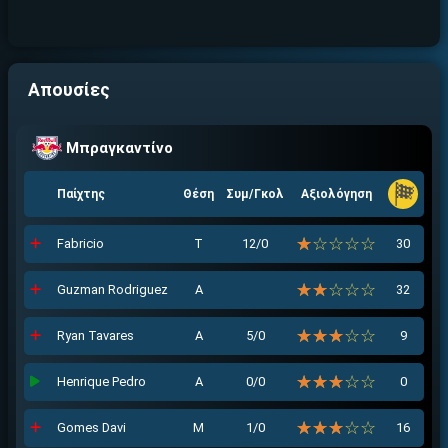
Απουσίες
Μπραγκαντίνο
Παίχτης
Θέση
Συμ/Γκολ
Αξιολόγηση
☆☆☆☆☆
★★★★★
Fabricio
Τ
12/0
30
☆☆☆☆☆
★★★★★
Guzman Rodriguez
Α
32
☆☆☆☆☆
★★★★★
Ryan Tavares
Α
5/0
9
☆☆☆☆☆
★★★★★
Henrique Pedro
Α
0/0
0
☆☆☆☆☆
★★★★★
Gomes Davi
Μ
1/0
16