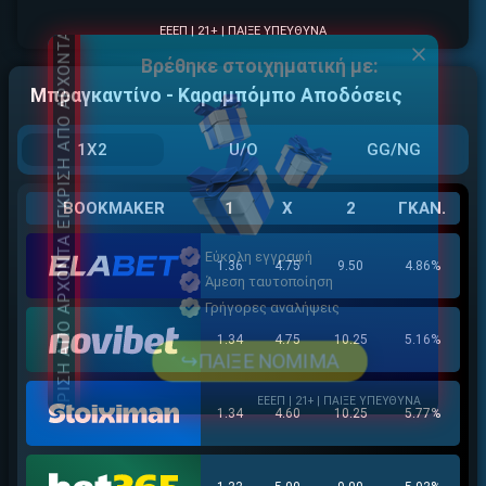
ΕΕΕΠ | 21+ | ΠΑΙΞΕ ΥΠΕΥΘΥΝΑ
Βρέθηκε στοιχηματική με:
ΕΓΚΡΙΣΗ ΑΠΟ ΑΡΧΟΝΤΑ ΕΓΚΡΙΣΗ ΑΠΟ ΑΡΧΟΝΤΑ
Μπραγκαντίνο - Καραμπόμπο Αποδόσεις
1X2
U/O
GG/NG
BOOKMAKER
1
X
2
ΓΚΑΝ.
Εύκολη εγγραφή
1.36
4.75
9.50
4.86%
Άμεση ταυτοποίηση
Γρήγορες αναλήψεις
1.34
4.75
10.25
5.16%
↪ΠΑΙΞΕ ΝΟΜΙΜΑ
ΕΕΕΠ | 21+ | ΠΑΙΞΕ ΥΠΕΥΘΥΝΑ
1.34
4.60
10.25
5.77%