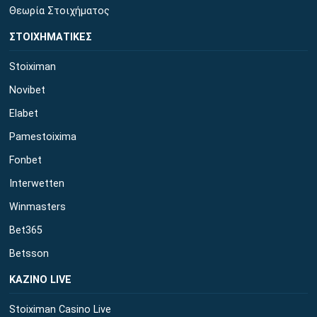
Θεωρία Στοιχήματος
ΣΤΟΙΧΗΜΑΤΙΚΕΣ
Stoiximan
Novibet
Elabet
Pamestoixima
Fonbet
Interwetten
Winmasters
Bet365
Betsson
ΚΑΖΙΝΟ LIVE
Stoiximan Casino Live