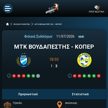
ΠΡΟΓΝΩΣΤΙΚΑ
ΦΙΛΙΚΑ ΣΥΛΛΟΓΩΝ
ΜΤΚ ΒΟΥΔΑΠΕΣΤΗΣ - ΚΟΠΕΡ
Φιλικά Συλλόγων
11/07/2026
VAR
ΜΤΚ ΒΟΥΔΑΠΕΣΤΗΣ - ΚΟΠΕΡ
18:30
1
:
3
i
Η
Η
Η
Ν
Ν
Ι
i
Η
Η
Ν
Ν
Ν
Η
Προγνωστικό
Στατιστικά
Γήπεδο
Απόσταση
-
-