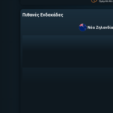
Ομάρ Αλ Αλί
Πιθανές Ενδεκάδες
Νέα Ζηλανδία