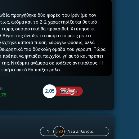
ανδία προηγήθηκε δύο φορές του Ιράν (με τον
ντως, ακόμα και το 2-2 χαρακτηρίζεται θετικό
 τώρα, ουσιαστικά θα προκριθεί. Χτύπησε κι
 Η Αίγυπτος άνοιξε το σκορ στο ματς με το
Δέχτηκε κάποια πίεση, «έφαγε» φάσεις, αλλά
η θεωρητικά πιο δύσκολη ομάδα του γκρουπ. Τώρα
 πρέπει να φτιάξει παιχνίδι, γι’ αυτό και πρέπει
της. Ντέρμπι ανάμεσα σε ισάξιες αντιπάλους. Η
τική κι αυτό θα παίξει ρόλο.
fit
2.05
.75
1
5.80
Νέα Ζηλανδία