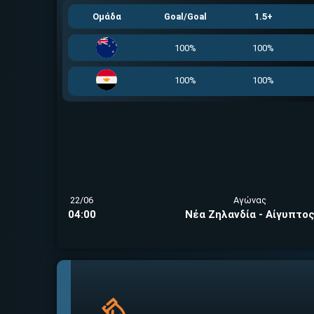
Ομάδα
Goal/Goal
1.5+
100%
100%
100%
100%
22/06
Αγώνας
04:00
Νέα Ζηλανδία - Αίγυπτο