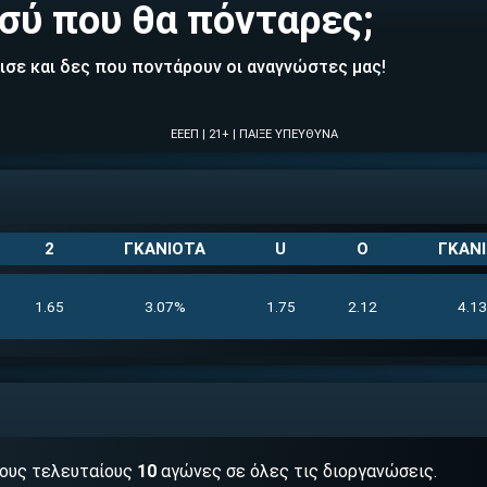
σύ που θα πόνταρες;
σε και δες που ποντάρουν οι αναγνώστες μας!
ΕΕΕΠ | 21+ | ΠΑΙΞΕ ΥΠΕΥΘΥΝΑ
2
ΓΚΑΝΙΟΤΑ
U
O
ΓΚΑΝ
1.65
3.07%
1.75
2.12
4.1
ους τελευταίους
10
αγώνες σε όλες τις διοργανώσεις.