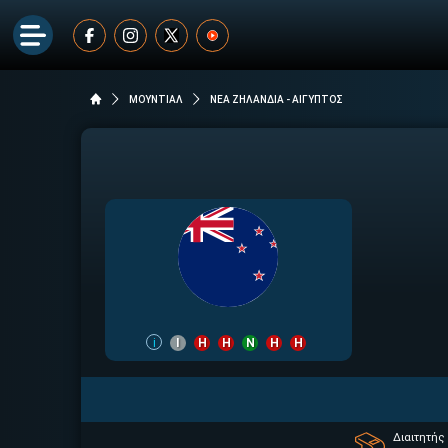
ΜΟΥΝΤΙΑΛ
ΝΕΑ ΖΗΛΑΝΔΙΑ - ΑΙΓΥΠΤΟΣ
i
Ι
Η
Η
Ν
Η
Η
Διαιτητής