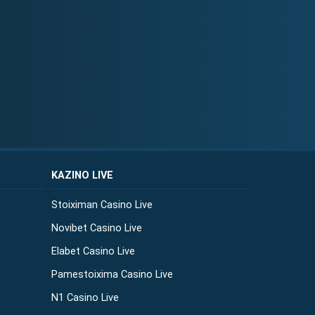
ΚΑΖΙΝΟ LIVE
Stoiximan Casino Live
Novibet Casino Live
Elabet Casino Live
Pamestoixima Casino Live
N1 Casino Live