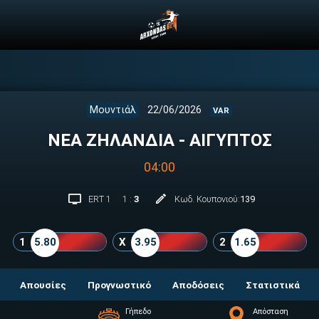
Μουντιάλ
22/06/2026
VAR
ΝΕΑ ΖΗΛΑΝΔΙΑ - ΑΙΓΥΠΤΟΣ
04:00
ERT 1
1
:
3
Κωδ. Κουπονιού:
139
1
5.80
X
3.95
2
1.65
Απουσίες
Προγνωστικό
Αποδόσεις
Στατιστικά
Γήπεδο
Απόσταση