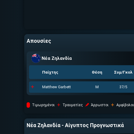
Απουσίες
Νέα Ζηλανδία
Παίχτης
Θέση
Συμ/Γκολ
Matthew Garbett
Μ
37/5
Tιμωρημένοι
Τραυματίες
Άρρωστοι
Αμφίβολοι
Νέα Ζηλανδία - Αίγυπτος
Προγνωστικά