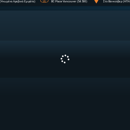
 (Ηνωμένα Αραβικά Εμιράτα)
BC Place Vancouver (54.500)
Στο Βανκούβερ (ΗΠΑ