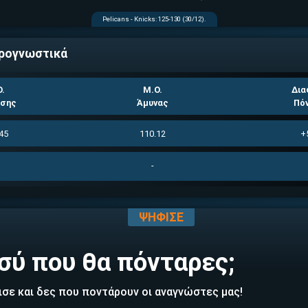
Pelicans - Knicks: 125-130 (30/12).
ρογνωστικά
.
Μ.Ο.
Δια
εσης
Άμυνας
Πό
45
110.12
+
-
ΨΗΦΙΣΕ
σύ που θα πόνταρες;
σε και δες που ποντάρουν οι αναγνώστες μας!