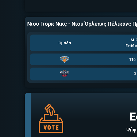
Νιου Γιορκ Νικς - Νιου Όρλεανς Πέλικανς
Π
Μ.Ο
Ομάδα
Επίθ
116.
0
Ε
Ψήφι