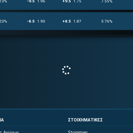
.13%
-9.5
1.96
+9.5
1.75
7.55%
.23%
-8.5
1.90
+8.5
1.87
5.76%
ΜΑ
ΣΤΟΙΧΗΜΑΤΙΚΕΣ
ις Αγώνων
Stoiximan