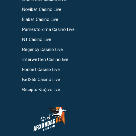
Novibet Casino Live
Elabet Casino Live
Pamestoixima Casino Live
N1 Casino Live
Regency Casino Live
Interwetten Casino live
Fonbet Casino Live
Bet365 Casino Live
Θεωρία Καζίνο live