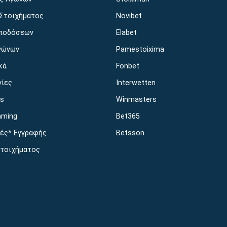
Στοιχήματος
Novibet
ποδόσεων
Elabet
γώνων
Pamestoixima
κά
Fonbet
γίες
Interwetten
es
Winmasters
aming
Bet365
ές* Εγγραφής
Betsson
Στοιχήματος