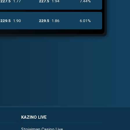
227.5
1.77
227.5
1.94
7.44%
229.5
1.90
229.5
1.86
6.01%
ΚΑΖΙΝΟ LIVE
Stoiximan Casino Live