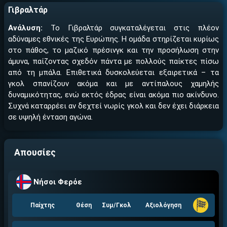
Γιβραλτάρ
Ανάλυση:
Το Γιβραλτάρ συγκαταλέγεται στις πλέον
αδύναμες εθνικές της Ευρώπης. Η ομάδα στηρίζεται κυρίως
στο πάθος, το μαζικό πρέσινγκ και την προσήλωση στην
άμυνα, παίζοντας σχεδόν πάντα με πολλούς παίκτες πίσω
από τη μπάλα. Επιθετικά δυσκολεύεται εξαιρετικά – τα
γκολ σπανίζουν ακόμα και με αντίπαλους χαμηλής
δυναμικότητας, ενώ εκτός έδρας είναι ακόμα πιο ακίνδυνο.
Συχνά καταρρέει αν δεχτεί νωρίς γκολ και δεν έχει διάρκεια
σε υψηλή ένταση αγώνα.
Απουσίες
Νήσοι Φερόε
Παίχτης
Θέση
Συμ/Γκολ
Αξιολόγηση