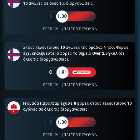
10
αγώνες σε όλες τις διοργανώσεις.
ΕΕΕΠ | 21+ | ΠΑΙΞΕ ΥΠΕΥΘΥΝΑ
1
1.30
ΕΕΕΠ | 21+ | ΠΑΙΞΕ ΥΠΕΥΘΥΝΑ
Στους τελευταίους
10
αγώνες της ομάδας Νήσοι Φερόε,
έχει επαληθευτεί
5
φορές το σημείο
Over 2.5 γκολ
(σε
όλες τις διοργανώσεις).
O
1.91
ΕΕΕΠ | 21+ | ΠΑΙΞΕ ΥΠΕΥΘΥΝΑ
Η ομάδα Γιβραλτάρ
έχασε 8
φορές στους τελευταίους
10
αγώνες σε όλες τις διοργανώσεις.
1
1.30
ΕΕΕΠ | 21+ | ΠΑΙΞΕ ΥΠΕΥΘΥΝΑ