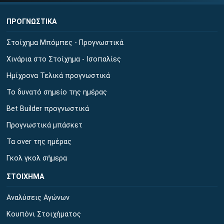
ΠΡΟΓΝΩΣΤΙΚΑ
Στοίχημα Μπόμπες - Προγνωστικά
Χινάρια στο Στοίχημα - Ισοπαλίες
Ημίχρονα Τελικά προγνωστικά
Το δυνατό σημείο της ημέρας
Bet Builder προγνωστικά
Προγνωστικά μπάσκετ
Τα over της ημέρας
Γκολ γκολ σήμερα
ΣΤΟΙΧΗΜΑ
Αναλύσεις Αγώνων
Κουπόνι Στοιχήματος