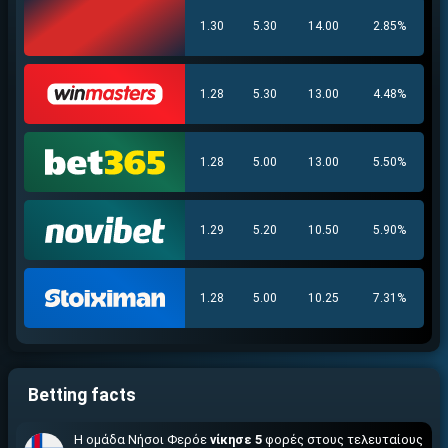
1.30
5.30
14.00
2.85%
1.28
5.30
13.00
4.48%
1.28
5.00
13.00
5.50%
Βρέθηκε στοιχηματική με:
ΕΓΚΡΙΣΗ ΑΠΟ ΑΡΧΟΝΤΑ ΕΓΚΡΙΣΗ ΑΠΟ ΑΡΧΟΝΤΑ
1.29
5.20
10.50
5.90%
1.28
5.00
10.25
7.31%
Εύκολη εγγραφή
Άμεση ταυτοποίηση
Betting facts
Γρήγορες αναλήψεις
↪ΠΑΙΞΕ ΝΟΜΙΜΑ
Η ομάδα Νήσοι Φερόε
νίκησε 5
φορές στους τελευταίους