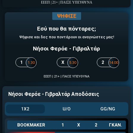
ΕΓΚΡΙΣΗ ΑΠΟ ΑΡΧΟΝΤΑ ΕΓΚΡΙΣΗ ΑΠΟ ΑΡΧΟΝΤΑ
ΕΕΕΠ | 21+ | ΠΑΙΞΕ ΥΠΕΥΘΥΝΑ
ΨΗΦΙΣΕ
Εσύ που θα πόνταρες;
Ψήφισε και δες που ποντάρουν οι αναγνώστες μας!
Νήσοι Φερόε - Γιβραλτάρ
1
X
2
1.30
5.30
14.00
ΕΓΚΡΙΣΗ ΑΠΟ ΑΡΧΟΝΤΑ ΕΓΚΡΙΣΗ ΑΠΟ ΑΡΧΟΝΤΑ
ΕΕΕΠ | 21+ | ΠΑΙΞΕ ΥΠΕΥΘΥΝΑ
Νήσοι Φερόε - Γιβραλτάρ Αποδόσεις
1X2
U/O
GG/NG
BOOKMAKER
1
X
2
ΓΚΑΝ.