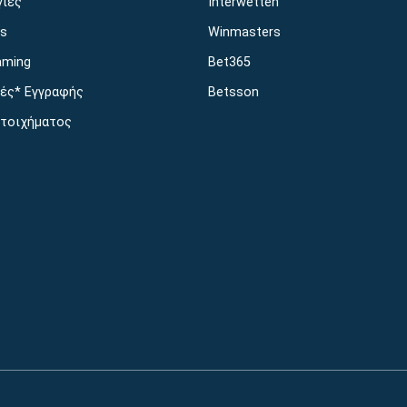
γίες
Interwetten
es
Winmasters
aming
Bet365
ές* Εγγραφής
Betsson
Στοιχήματος