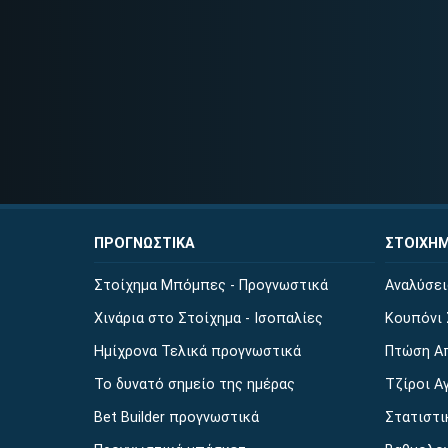
ΠΡΟΓΝΩΣΤΙΚΑ
ΣΤΟΙΧΗ
Στοίχημα Μπόμπες - Προγνωστικά
Αναλύσε
Χινάρια στο Στοίχημα - Ισοπαλίες
Κουπόνι 
Ημίχρονα Τελικά προγνωστικά
Πτώση Α
Το δυνατό σημείο της ημέρας
Τζίροι Α
Bet Builder προγνωστικά
Στατιστι