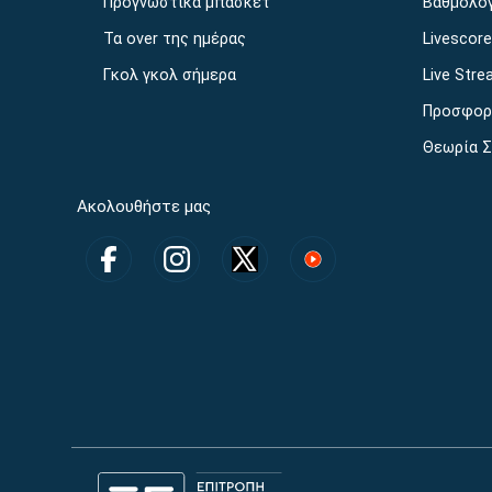
Προγνωστικά μπάσκετ
Βαθμολο
Τα over της ημέρας
Livescor
Γκολ γκολ σήμερα
Live Stre
Προσφορ
Θεωρία 
Ακολουθήστε μας