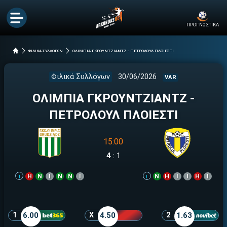
ΠΡΟΓΝΩΣΤΙΚΑ
ΦΙΛΙΚΑ ΣΥΛΛΟΓΩΝ
ΟΛΙΜΠΙΑ ΓΚΡΟΥΝΤΖΙΑΝΤΖ - ΠΕΤΡΟΛΟΥΛ ΠΛΟΙΕΣΤΙ
Φιλικά Συλλόγων
30/06/2026
VAR
ΟΛΙΜΠΙΑ ΓΚΡΟΥΝΤΖΙΑΝΤΖ -
ΠΕΤΡΟΛΟΥΛ ΠΛΟΙΕΣΤΙ
15:00
4
:
1
i
Η
Ν
Ι
Ν
Ν
Ι
i
Ν
Η
Ι
Ι
Η
Ι
1
6.00
X
4.50
2
1.63