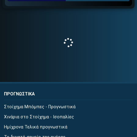
ΕΓΚΡΙΣΗ ΑΠΟ ΑΡΧΟΝΤΑ ΕΓΚΡΙΣΗ ΑΠΟ ΑΡΧΟΝΤΑ
Εύκολη εγγραφή
Άμεση ταυτοποίηση
Γρήγορες αναλήψεις
↪ΠΑΙΞΕ ΝΟΜΙΜΑ
ΕΕΕΠ | 21+ | ΠΑΙΞΕ ΥΠΕΥΘΥΝΑ
ΠΡΟΓΝΩΣΤΙΚΑ
Στοίχημα Μπόμπες - Προγνωστικά
Χινάρια στο Στοίχημα - Ισοπαλίες
Ημίχρονα Τελικά προγνωστικά