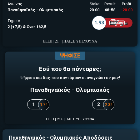
ΕΓΚΡΙΣΗ ΑΠΟ ΑΡΧΟΝΤΑ ΕΓΚΡΙΣΗ ΑΠΟ ΑΡΧΟΝΤΑ
Αγώνας
Stake
Result
Profit
Παναθηναϊκός - Ολυμπιακός
20.00
68-58
-20.00
Σημείο
1.93
2 (+7,5) & Over 162,5
ΕΕΕΠ | 21+ | ΠΑΙΞΕ ΥΠΕΥΘΥΝΑ
ΨΗΦΙΣΕ
Εσύ που θα πόνταρες;
Ψήφισε και δες που ποντάρουν οι αναγνώστες μας!
Παναθηναϊκός - Ολυμπιακός
1
2
1.74
2.32
ΕΕΕΠ | 21+ | ΠΑΙΞΕ ΥΠΕΥΘΥΝΑ
Παναθηναϊκός - Ολυμπιακός Αποδόσεις