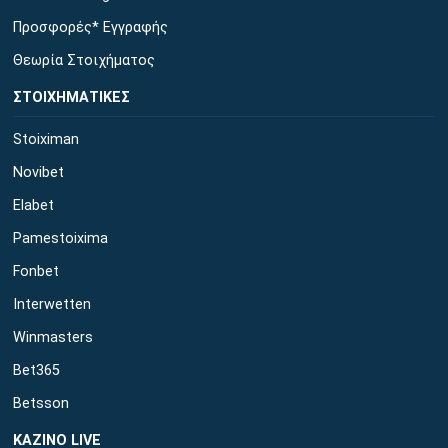
Προσφορές* Εγγραφής
Θεωρία Στοιχήματος
ΣΤΟΙΧΗΜΑΤΙΚΕΣ
Stoiximan
Novibet
Elabet
Pamestoixima
Fonbet
Interwetten
Winmasters
Bet365
Betsson
ΚΑΖΙΝΟ LIVE