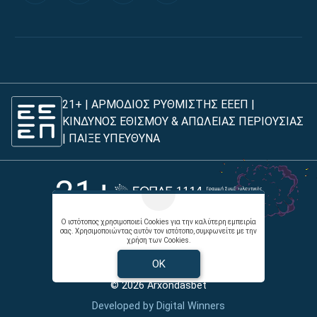
21+ | ΑΡΜΟΔΙΟΣ ΡΥΘΜΙΣΤΗΣ ΕΕΕΠ |
ΚΙΝΔΥΝΟΣ ΕΘΙΣΜΟΥ & ΑΠΩΛΕΙΑΣ ΠΕΡΙΟΥΣΙΑΣ
|
ΠΑΙΞΕ ΥΠΕΥΘΥΝΑ
21+
Ο ιστότοπος χρησιμοποιεί Cookies για την καλύτερη εμπειρία
σας. Χρησιμοποιώντας αυτόν τον ιστότοπο, συμφωνείτε με την
χρήση των Cookies.
Όροι χρήσης |
Πολιτική απορρήτου |
Επικοινωνήστε με τον Άρχοντα
OK
© 2026 Arxondasbet
Developed by
Digital Winners