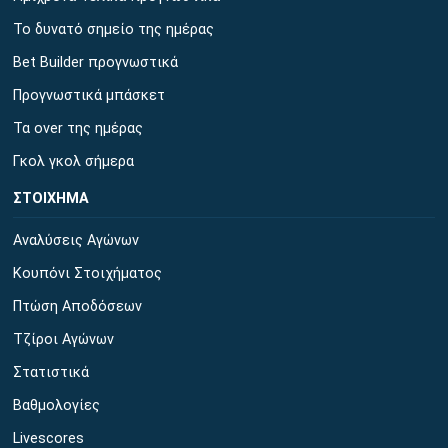
Το δυνατό σημείο της ημέρας
Bet Builder προγνωστικά
Προγνωστικά μπάσκετ
Τα over της ημέρας
Γκολ γκολ σήμερα
ΣΤΟΙΧΗΜΑ
Αναλύσεις Αγώνων
Κουπόνι Στοιχήματος
Πτώση Αποδόσεων
Τζίροι Αγώνων
Στατιστικά
Βαθμολογίες
Livescores