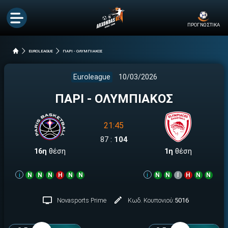
ΠΡΟΓΝΩΣΤΙΚΑ
EUROLEAGUE
ΠΑΡΙ - ΟΛΥΜΠΙΑΚΟΣ
Euroleague
10/03/2026
ΠΑΡΙ - ΟΛΥΜΠΙΑΚΟΣ
21:45
87
:
104
16η
θέση
1η
θέση
i
Ν
Ν
Ν
Η
Ν
Ν
i
Ν
Ν
Ι
Η
Ν
Ν
Novasports Prime
Κωδ. Κουπονιού:
5016