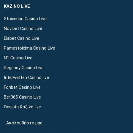
ΚΑΖΙΝΟ LIVE
Stoiximan Casino Live
Novibet Casino Live
Elabet Casino Live
Pamestoixima Casino Live
N1 Casino Live
Regency Casino Live
Interwetten Casino live
Fonbet Casino Live
Bet365 Casino Live
Θεωρία Καζίνο live
Ακολουθήστε μας