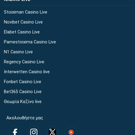
Stoiximan Casino Live
Novibet Casino Live
Elabet Casino Live
Pamestoixima Casino Live
N1 Casino Live
Regency Casino Live
Interwetten Casino live
Fonbet Casino Live
Bet365 Casino Live
Θεωρία Καζίνο live
Ακολουθήστε μας