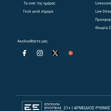
Τα over της ημέρας
Livescor
Γκολ γκολ σήμερα
Live Stre
Προσφορ
Θεωρία 
Ακολουθήστε μας
21+ | ΑΡΜΟΔΙΟΣ ΡΥΘΜΙΣ