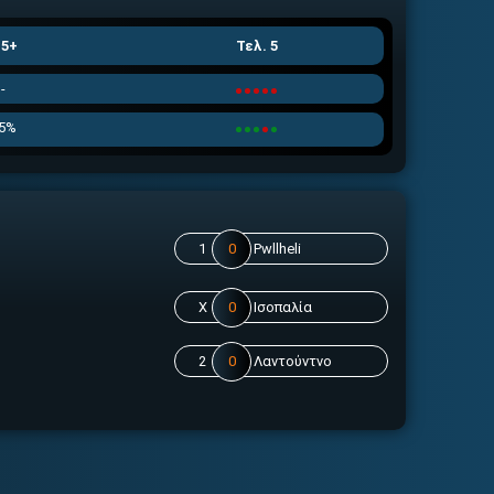
.5+
Τελ. 5
-
5%
1
0
Pwllheli
X
0
Ισοπαλία
2
0
Λαντούντνο