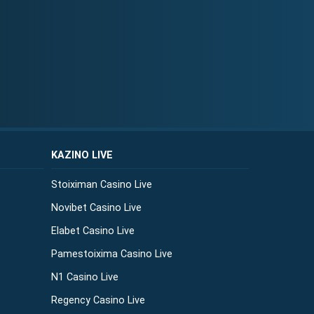
ΚΑΖΙΝΟ LIVE
Stoiximan Casino Live
Novibet Casino Live
Elabet Casino Live
Pamestoixima Casino Live
N1 Casino Live
Regency Casino Live