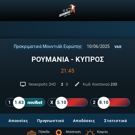
Προκριματικά Μουντιάλ Ευρώπης
10/06/2025
VAR
ΡΟΥΜΑΝΙΑ - ΚΥΠΡΟΣ
21:45
Novasports 2HD
2
:
0
Κωδ. Κουπονιού:
230
1
1.43
X
5.10
2
8.10
Απουσίες
Προγνωστικό
Αποδόσεις
Στατιστικά
Γήπεδο
Απόσταση
Καιρός