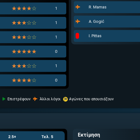
R. Mamas
☆☆☆☆☆
★★★★★
1
A. Gogić
☆☆☆☆☆
★★★★★
1
I. Pittas
☆☆☆☆☆
★★★★★
1
☆☆☆☆☆
★★★★★
0
☆☆☆☆☆
★★★★★
1
☆☆☆☆☆
★★★★★
0
Επιστρέφουν
Άλλοι λόγοι
Αγώνες που απουσιάζουν
Εκτίμηση
2.5+
Τελ. 5