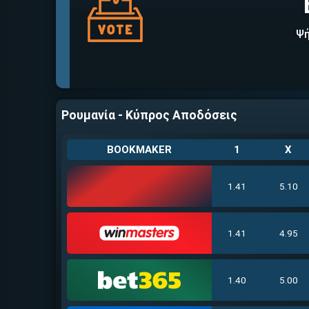
Ψή
Ρουμανία - Κύπρος Αποδόσεις
BOOKMAKER
1
X
1.41
5.10
1.41
4.95
1.40
5.00