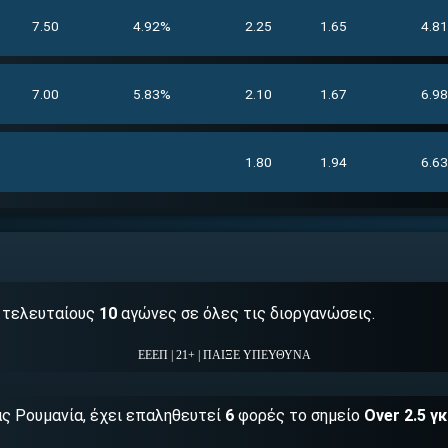
7.50
4.92%
2.25
1.65
4.8
7.00
5.83%
2.10
1.67
6.9
1.80
1.94
6.6
 τελευταίους
10
αγώνες σε όλες τις διοργανώσεις.
ΕΕΕΠ | 21+ | ΠΑΙΞΕ ΥΠΕΥΘΥΝΑ
ς Ρουμανία, έχει επαληθευτεί
6
φορές το σημείο
Over 2.5 γ