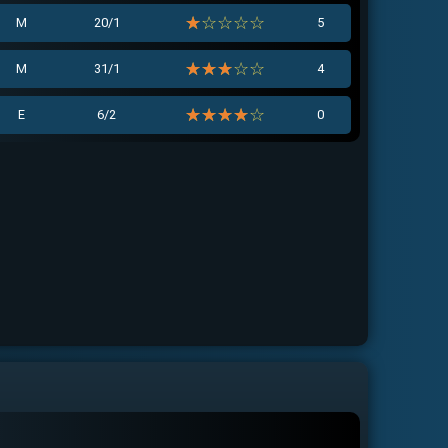
☆☆☆☆☆
★★★★★
Μ
20/1
5
☆☆☆☆☆
★★★★★
Μ
31/1
4
☆☆☆☆☆
★★★★★
Ε
6/2
0