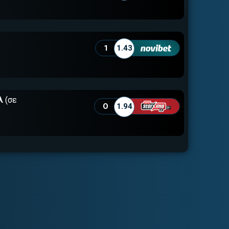
1
1.43
λ
(σε
O
1.94