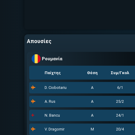
Απουσίες
Ρουμανία
Παίχτης
Θέση
Συμ/Γκολ
D. Ciobotariu
Α
6/1
A. Rus
Α
25/2
N. Bancu
Α
24/1
V. Dragomir
Μ
20/4