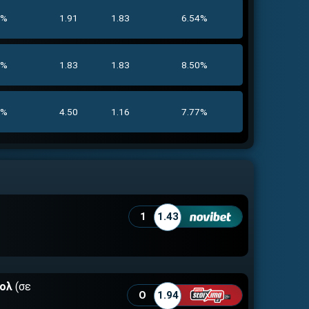
1%
1.91
1.83
6.54%
8%
1.83
1.83
8.50%
3%
4.50
1.16
7.77%
1
1.43
κολ
(σε
O
1.94