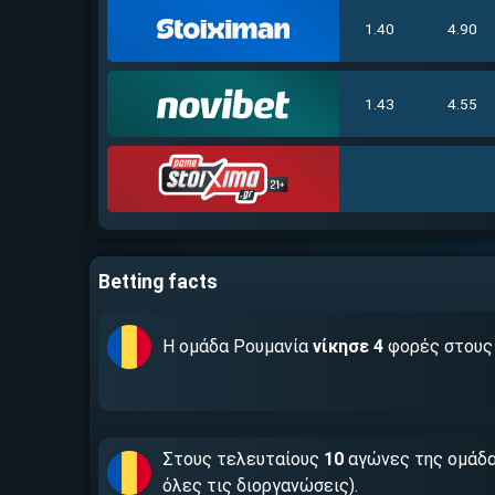
1.40
4.90
1.43
4.55
Betting facts
Η ομάδα Ρουμανία
νίκησε 4
φορές στους
Στους τελευταίους
10
αγώνες της ομάδα
όλες τις διοργανώσεις).