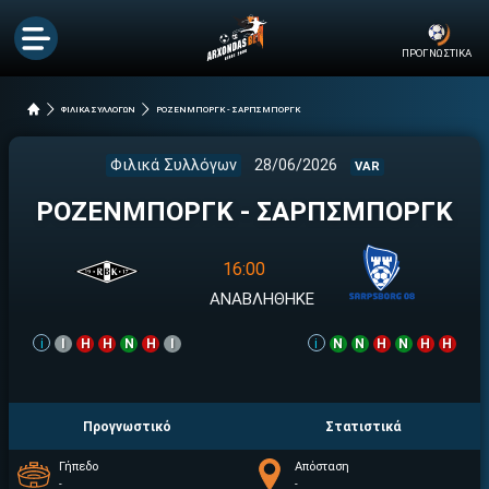
ΠΡΟΓΝΩΣΤΙΚΑ
ΦΙΛΙΚΑ ΣΥΛΛΟΓΩΝ
ΡΟΖΕΝΜΠΟΡΓΚ - ΣΑΡΠΣΜΠΟΡΓΚ
Φιλικά Συλλόγων
28/06/2026
VAR
ΡΟΖΕΝΜΠΟΡΓΚ - ΣΑΡΠΣΜΠΟΡΓΚ
16:00
ΑΝΑΒΛΗΘΗΚΕ
i
Ι
Η
Η
Ν
Η
Ι
i
Ν
Ν
Η
Ν
Η
Η
Προγνωστικό
Στατιστικά
Γήπεδο
Απόσταση
-
-