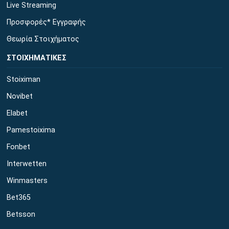
Live Streaming
Προσφορές* Εγγραφής
Θεωρία Στοιχήματος
ΣΤΟΙΧΗΜΑΤΙΚΕΣ
Stoiximan
Novibet
Elabet
Pamestoixima
Fonbet
Interwetten
Winmasters
Bet365
Betsson