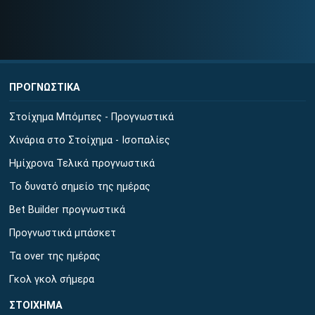
ΕΓΚΡΙΣΗ ΑΠΟ ΑΡΧΟΝΤΑ ΕΓΚΡΙΣΗ ΑΠΟ ΑΡΧΟΝΤΑ
ΠΡΟΓΝΩΣΤΙΚΑ
Στοίχημα Μπόμπες - Προγνωστικά
Εύκολη εγγραφή
Άμεση ταυτοποίηση
Χινάρια στο Στοίχημα - Ισοπαλίες
Γρήγορες αναλήψεις
Ημίχρονα Τελικά προγνωστικά
↪ΠΑΙΞΕ ΝΟΜΙΜΑ
Το δυνατό σημείο της ημέρας
Bet Builder προγνωστικά
ΕΕΕΠ | 21+ | ΠΑΙΞΕ ΥΠΕΥΘΥΝΑ
Προγνωστικά μπάσκετ
Τα over της ημέρας
Γκολ γκολ σήμερα
ΣΤΟΙΧΗΜΑ