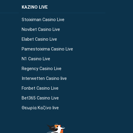
ΚΑΖΙΝΟ LIVE
Stoiximan Casino Live
Novibet Casino Live
Elabet Casino Live
Pamestoixima Casino Live
N1 Casino Live
Regency Casino Live
Interwetten Casino live
Fonbet Casino Live
Bet365 Casino Live
Θεωρία Καζίνο live