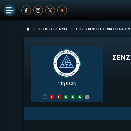
SUPER LEAGUE ΚΙΝΑΣ
ΣΕΝΖΕΝ ΠΕΝΓΚ ΣΙΤΙ - ΚΙΝΓΚΝΤΑΟ ΓΟΥ
ΣΕΝΖ
11η
θέση
i
Η
Η
Ν
Ν
Ν
Ι