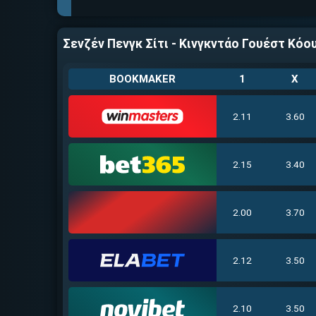
Σενζέν Πενγκ Σίτι - Κινγκντάο Γουέστ Κό
BOOKMAKER
1
X
2.11
3.60
2.15
3.40
2.00
3.70
2.12
3.50
2.10
3.50