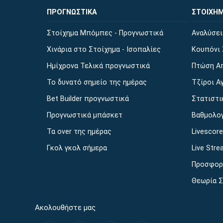
ΠΡΟΓΝΩΣΤΙΚΑ
ΣΤΟΙΧΗ
Στοίχημα Μπόμπες - Προγνωστικά
Αναλύσε
Χινάρια στο Στοίχημα - Ισοπαλίες
Κουπόνι 
Ημίχρονα Τελικά προγνωστικά
Πτώση Α
Το δυνατό σημείο της ημέρας
Τζίροι Α
Bet Builder προγνωστικά
Στατιστι
Προγνωστικά μπάσκετ
Βαθμολο
Τα over της ημέρας
Livescor
Γκολ γκολ σήμερα
Live Stre
Προσφορ
Θεωρία 
Ακολουθήστε μας