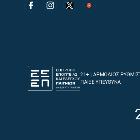
21+ | ΑΡΜΟΔΙΟΣ ΡΥΘΜΙΣ
ΠΑΙΞΕ ΥΠΕΥΘΥΝΑ