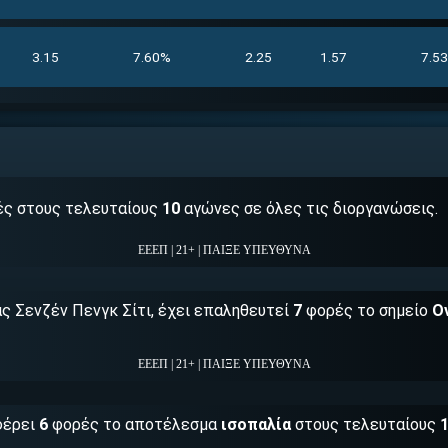
3.15
7.60%
2.25
1.57
7.5
ς στους τελευταίους
10
αγώνες σε όλες τις διοργανώσεις.
ΕΕΕΠ | 21+ | ΠΑΙΞΕ ΥΠΕΥΘΥΝΑ
ς Σενζέν Πενγκ Σίτι, έχει επαληθευτεί
7
φορές το σημείο
Ov
ΕΕΕΠ | 21+ | ΠΑΙΞΕ ΥΠΕΥΘΥΝΑ
φέρει
6
φορές το αποτέλεσμα
ισοπαλία
στους τελευταίους