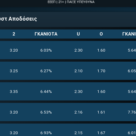
ΕΕΕΠ | 21+ | ΠΑΙΞΕ ΥΠΕΥΘΥΝΑ
ουστ Αποδόσεις
2
ΓΚΑΝΙΟΤΑ
U
O
ΓΚΑΝ
3.20
6.03%
2.30
1.60
5.6
3.25
6.27%
2.10
1.70
6.0
3.35
6.44%
2.30
1.60
5.6
3.20
6.53%
2.16
1.61
7.7
3.20
6.93%
2.15
1.67
6.0