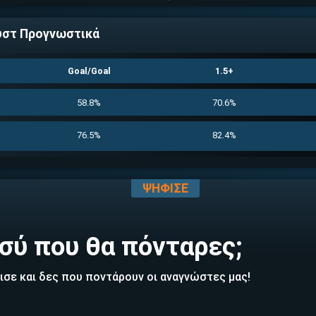
ουστ
Προγνωστικά
Goal/Goal
1.5+
58.8%
70.6%
76.5%
82.4%
ΨΗΦΙΣΕ
σύ που θα πόνταρες;
ισε και δες που ποντάρουν οι αναγνώστες μας!