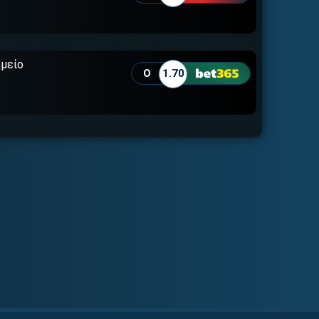
μείο
O
1.70