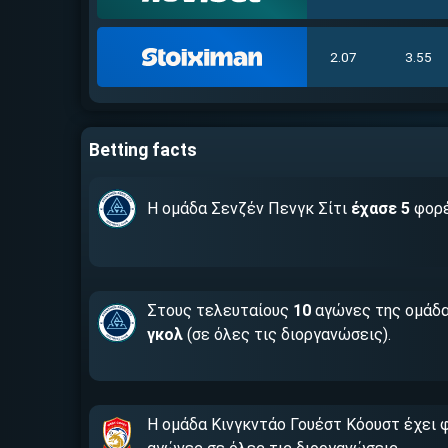
2.07
3.55
Betting facts
Η ομάδα Σενζέν Πενγκ Σίτι
έχασε 5
φορέ
Στους τελευταίους
10
αγώνες της ομάδα
γκολ
(σε όλες τις διοργανώσεις).
Η ομάδα Κινγκντάο Γουέστ Κόουστ έχει 