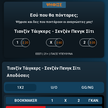
ΨΗΦΙΣΕ
Εσύ που θα πόνταρες;
Ψήφισε και δες που ποντάρουν οι αναγνώστες μας!
Τιανζίν Τάιγκερς - Σενζέν Πενγκ Σίτι
1
X
2
2.20
3.60
3.05
ΕΕΕΠ | 21+ | ΠΑΙΞΕ ΥΠΕΥΘΥΝΑ
Τιανζίν Τάιγκερς - Σενζέν Πενγκ Σίτι
Αποδόσεις
1X2
U/O
GG/NG
BOOKMAKER
1
X
2
ΓΚΑΝ.