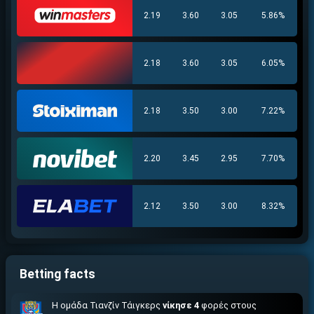
2.19
3.60
3.05
5.86%
ΕΓΚΡΙΣΗ ΑΠΟ ΑΡΧΟΝΤΑ ΕΓΚΡΙΣΗ ΑΠΟ ΑΡΧΟΝΤΑ
2.18
3.60
3.05
6.05%
2.18
3.50
3.00
7.22%
2.20
3.45
2.95
7.70%
2.12
3.50
3.00
8.32%
Betting facts
Η ομάδα Τιανζίν Τάιγκερς
νίκησε 4
φορές στους