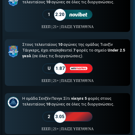
ΕΓΚΡΙΣΗ ΑΠΟ ΑΡΧΟΝΤΑ ΕΓΚΡΙΣΗ ΑΠΟ ΑΡΧΟΝΤΑ
τελευταίους
10
αγώνες σε όλες τις διοργανώσεις.
1
2.20
ΕΕΕΠ | 21+ | ΠΑΙΞΕ ΥΠΕΥΘΥΝΑ
Στους τελευταίους
10
αγώνες της ομάδας Τιανζίν
Τάιγκερς, έχει επαληθευτεί
7
φορές το σημείο
Under 2.5
γκολ
(σε όλες τις διοργανώσεις).
U
1.87
ΕΕΕΠ | 21+ | ΠΑΙΞΕ ΥΠΕΥΘΥΝΑ
Η ομάδα Σενζέν Πενγκ Σίτι
νίκησε 5
φορές στους
τελευταίους
10
αγώνες σε όλες τις διοργανώσεις.
2
3.05
Βρέθηκε στοιχηματική με:
ΕΕΕΠ | 21+ | ΠΑΙΞΕ ΥΠΕΥΘΥΝΑ