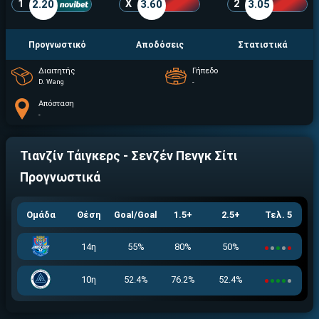
1
2.20
X
3.60
2
3.05
Προγνωστικό
Αποδόσεις
Στατιστικά
Διαιτητής
Γήπεδο
D. Wang
-
Απόσταση
-
Τιανζίν Τάιγκερς - Σενζέν Πενγκ Σίτι
Προγνωστικά
Ομάδα
Θέση
Goal/Goal
1.5+
2.5+
Τελ. 5
14η
55%
80%
50%
10η
52.4%
76.2%
52.4%