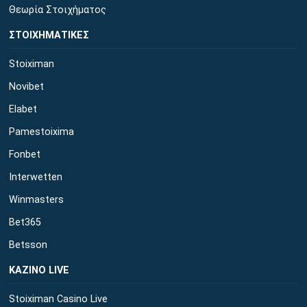
Θεωρία Στοιχήματος
ΣΤΟΙΧΗΜΑΤΙΚΕΣ
Stoiximan
Novibet
Elabet
Pamestoixima
Fonbet
Interwetten
Winmasters
Bet365
Betsson
ΚΑΖΙΝΟ LIVE
Stoiximan Casino Live