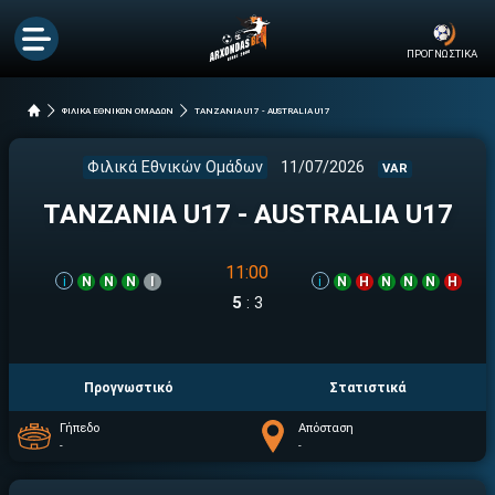
ΠΡΟΓΝΩΣΤΙΚΑ
ΦΙΛΙΚΑ ΕΘΝΙΚΩΝ ΟΜΑΔΩΝ
TANZANIA U17 - AUSTRALIA U17
Φιλικά Εθνικών Ομάδων
11/07/2026
VAR
TANZANIA U17 - AUSTRALIA U17
11:00
i
Ν
Ν
Ν
Ι
i
Ν
Η
Ν
Ν
Ν
Η
5
:
3
Προγνωστικό
Στατιστικά
Γήπεδο
Απόσταση
-
-