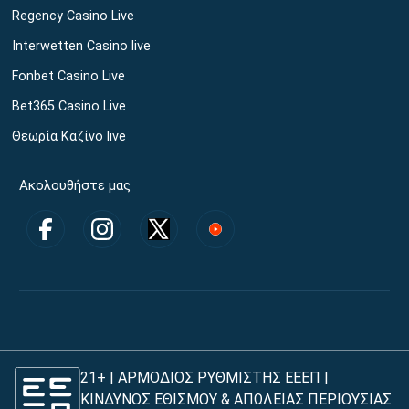
Regency Casino Live
Interwetten Casino live
Fonbet Casino Live
Bet365 Casino Live
Θεωρία Καζίνο live
Ακολουθήστε μας
21+ | ΑΡΜΟΔΙΟΣ ΡΥΘΜΙΣΤΗΣ ΕΕΕΠ |
ΚΙΝΔΥΝΟΣ ΕΘΙΣΜΟΥ & ΑΠΩΛΕΙΑΣ ΠΕΡΙΟΥΣΙΑΣ