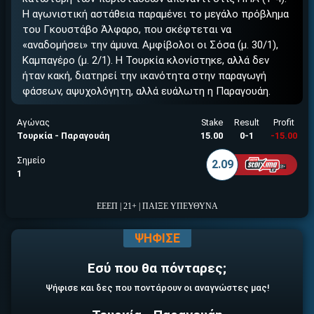
ΕΓΚΡΙΣΗ ΑΠΟ ΑΡΧΟΝΤΑ ΕΓΚΡΙΣΗ ΑΠΟ ΑΡΧΟΝΤΑ
H αγωνιστική αστάθεια παραμένει το μεγάλο πρόβλημα
του Γκουστάβο Άλφαρο, που σκέφτεται να
«αναδομήσει» την άμυνα. Αμφίβολοι οι Σόσα (μ. 30/1),
Καμπαγέρο (μ. 2/1). Η Τουρκία κλονίστηκε, αλλά δεν
ήταν κακή, διατηρεί την ικανότητα στην παραγωγή
φάσεων, αψυχολόγητη, αλλά ευάλωτη η Παραγουάη.
Αγώνας
Stake
Result
Profit
Τουρκία - Παραγουάη
15.00
0-1
-15.00
Σημείο
2.09
1
ΕΕΕΠ | 21+ | ΠΑΙΞΕ ΥΠΕΥΘΥΝΑ
ΨΗΦΙΣΕ
Εσύ που θα πόνταρες;
Ψήφισε και δες που ποντάρουν οι αναγνώστες μας!