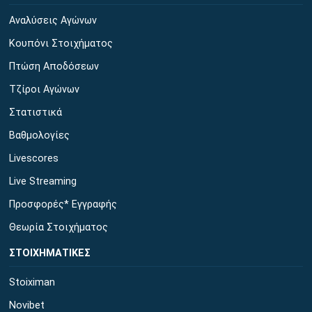
Αναλύσεις Αγώνων
Κουπόνι Στοιχήματος
Πτώση Αποδόσεων
Τζίροι Αγώνων
Στατιστικά
Βαθμολογίες
Livescores
Live Streaming
Προσφορές* Εγγραφής
Θεωρία Στοιχήματος
ΣΤΟΙΧΗΜΑΤΙΚΕΣ
Stoiximan
Novibet