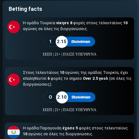
Betting facts
↪ΠΑΙΞΕ ΝΟΜΙΜΑ
Η ομάδα Τουρκία
νίκησε 8
φορές στους τελευταίους
10
ΕΕΕΠ | 21+ | ΠΑΙΞΕ ΥΠΕΥΘΥΝΑ
αγώνες σε όλες τις διοργανώσεις.
1
2.15
ΕΕΕΠ | 21+ | ΠΑΙΞΕ ΥΠΕΥΘΥΝΑ
Στους τελευταίους
10
αγώνες της ομάδας Τουρκία, έχει
επαληθευτεί
6
φορές το σημείο
Over 2.5 γκολ
(σε όλες τις
διοργανώσεις).
O
2.10
ΕΕΕΠ | 21+ | ΠΑΙΞΕ ΥΠΕΥΘΥΝΑ
Η ομάδα Παραγουάη
έχασε 5
φορές στους τελευταίους
10
αγώνες σε όλες τις διοργανώσεις.