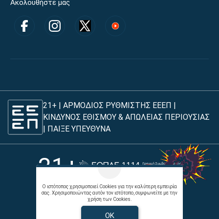
Ακολουθήστε μας
21+ | ΑΡΜΟΔΙΟΣ ΡΥΘΜΙΣΤΗΣ ΕΕΕΠ |
ΚΙΝΔΥΝΟΣ ΕΘΙΣΜΟΥ & ΑΠΩΛΕΙΑΣ ΠΕΡΙΟΥΣΙΑΣ
|
ΠΑΙΞΕ ΥΠΕΥΘΥΝΑ
21+
Ο ιστότοπος χρησιμοποιεί Cookies για την καλύτερη εμπειρία
σας. Χρησιμοποιώντας αυτόν τον ιστότοπο, συμφωνείτε με την
χρήση των Cookies.
Όροι χρήσης |
Πολιτική απορρήτου |
Επικοινωνήστε με τον Άρχοντα
OK