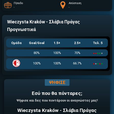
Γήπεδο
Απόσταση
-
-
Wieczysta Kraków - Σλάβια Πράγας
Προγνωστικά
Ομάδα
Goal/Goal
1.5+
2.5+
Τελ. 5
80%
100%
70%
100%
100%
66.7%
ΨΗΦΙΣΕ
Εσύ που θα πόνταρες;
Ψήφισε και δες που ποντάρουν οι αναγνώστες μας!
Wieczysta Kraków - Σλάβια Πράγας