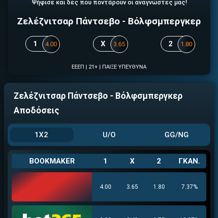
Ψήφισε και δες που ποντάρουν οι αναγνώστες μας!
Ζελέζνιτσαρ Πάντσεβο - Βόλφσμπεργκερ
1
X
2
4.00
3.65
1.80
ΕΕΕΠ | 21+ | ΠΑΙΞΕ ΥΠΕΥΘΥΝΑ
Ζελέζνιτσαρ Πάντσεβο - Βόλφσμπεργκερ
Αποδόσεις
1X2
U/O
GG/NG
BOOKMAKER
1
X
2
ΓΚΑΝ.
4.00
3.65
1.80
7.37%