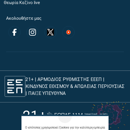
Θεωρία Καζίνο live
Ακολουθήστε μας
21+ | ΑΡΜΟΔΙΟΣ ΡΥΘΜΙΣΤΗΣ ΕΕΕΠ |
ΚΙΝΔΥΝΟΣ ΕΘΙΣΜΟΥ & ΑΠΩΛΕΙΑΣ ΠΕΡΙΟΥΣΙΑΣ
|
ΠΑΙΞΕ ΥΠΕΥΘΥΝΑ
21+
Ο ιστότοπος χρησιμοποιεί Cookies για την καλύτερη εμπειρία