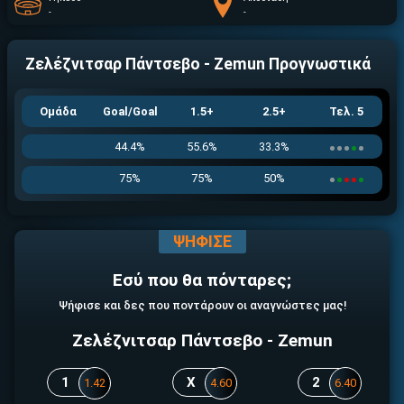
-
-
Ζελέζνιτσαρ Πάντσεβο - Zemun
Προγνωστικά
Ομάδα
Goal/Goal
1.5+
2.5+
Τελ. 5
44.4%
55.6%
33.3%
75%
75%
50%
ΨΗΦΙΣΕ
Εσύ που θα πόνταρες;
Ψήφισε και δες που ποντάρουν οι αναγνώστες μας!
Ζελέζνιτσαρ Πάντσεβο - Zemun
1
X
2
1.42
4.60
6.40