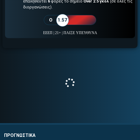
επαληθευτεί
6
φορές το σημείο
Over 2.5 γκολ
(σε όλες τις
διοργανώσεις).
O
1.57
ΕΓΚΡΙΣΗ ΑΠΟ ΑΡΧΟΝΤΑ ΕΓΚΡΙΣΗ ΑΠΟ ΑΡΧΟΝΤΑ
ΕΕΕΠ | 21+ | ΠΑΙΞΕ ΥΠΕΥΘΥΝΑ
Βρέθηκε στοιχηματική με:
Εύκολη εγγραφή
Άμεση ταυτοποίηση
Γρήγορες αναλήψεις
↪ΠΑΙΞΕ ΝΟΜΙΜΑ
ΠΡΟΓΝΩΣΤΙΚΑ