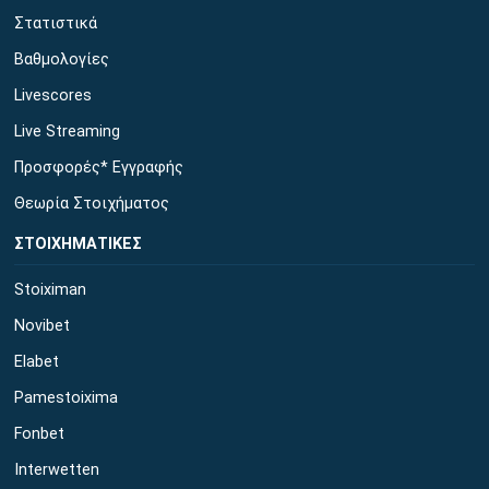
Στατιστικά
Βαθμολογίες
Livescores
Live Streaming
Προσφορές* Εγγραφής
Θεωρία Στοιχήματος
ΣΤΟΙΧΗΜΑΤΙΚΕΣ
Stoiximan
Novibet
Elabet
Pamestoixima
Fonbet
Interwetten