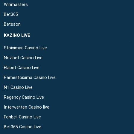
Winmasters
Bet365
Betsson
ΚΑΖΙΝΟ LIVE
Stoiximan Casino Live
Novibet Casino Live
Elabet Casino Live
Pamestoixima Casino Live
N1 Casino Live
Regency Casino Live
Interwetten Casino live
Fonbet Casino Live
Bet365 Casino Live