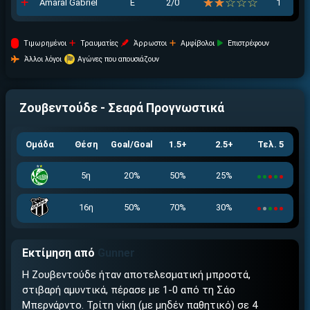
☆☆☆☆☆
★★★★★
Amaral Gabriel
Ε
2/0
1
Tιμωρημένοι
Τραυματίες
Άρρωστοι
Αμφίβολοι
Επιστρέφουν
Άλλοι λόγοι
Αγώνες που απουσιάζουν
Ζουβεντούδε - Σεαρά
Προγνωστικά
Ομάδα
Θέση
Goal/Goal
1.5+
2.5+
Τελ. 5
5η
20%
50%
25%
16η
50%
70%
30%
Εκτίμηση από
Gunner
Η Ζουβεντούδε ήταν αποτελεσματική μπροστά,
στιβαρή αμυντικά, πέρασε με 1-0 από τη Σάο
Μπερνάρντο. Τρίτη νίκη (με μηδέν παθητικό) σε 4