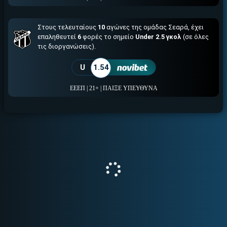
Στους τελευταίους
10
αγώνες της ομάδας Σεαρά, έχει
επαληθευτεί
6
φορές το σημείο
Under 2.5 γκολ
(σε όλες
τις διοργανώσεις).
U
1.54
ΕΕΕΠ | 21+ | ΠΑΙΞΕ ΥΠΕΥΘΥΝΑ