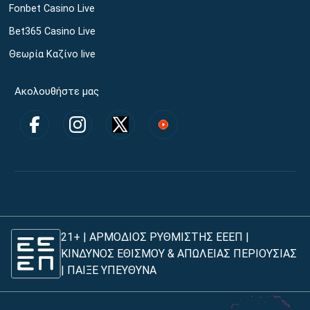
Fonbet Casino Live
Bet365 Casino Live
Θεωρία Καζίνο live
Ακολουθήστε μας
21+ | ΑΡΜΟΔΙΟΣ ΡΥΘΜΙΣΤΗΣ ΕΕΕΠ |
ΚΙΝΔΥΝΟΣ ΕΘΙΣΜΟΥ & ΑΠΩΛΕΙΑΣ ΠΕΡΙΟΥΣΙΑΣ
|
ΠΑΙΞΕ ΥΠΕΥΘΥΝΑ