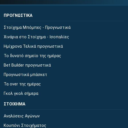
ΠΡΟΓΝΩΣΤΙΚΑ
Στοίχημα Μπόμπες - Προγνωστικά
Χινάρια στο Στοίχημα - Ισοπαλίες
Ημίχρονα Τελικά προγνωστικά
Το δυνατό σημείο της ημέρας
Bet Builder προγνωστικά
Προγνωστικά μπάσκετ
Τα over της ημέρας
Γκολ γκολ σήμερα
ΣΤΟΙΧΗΜΑ
Αναλύσεις Αγώνων
Κουπόνι Στοιχήματος