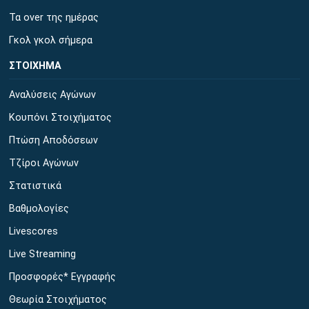
Τα over της ημέρας
Γκολ γκολ σήμερα
ΣΤΟΙΧΗΜΑ
Αναλύσεις Αγώνων
Κουπόνι Στοιχήματος
Πτώση Αποδόσεων
Τζίροι Αγώνων
Στατιστικά
Βαθμολογίες
Livescores
Live Streaming
Προσφορές* Εγγραφής
Θεωρία Στοιχήματος