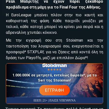
Ρεάλ Μαδρίτης να έχουν πάρει ξεκάθαρο
προβάδισμα στη μάχη για το Final Four της Αθήνας.
Η EuroLeague μπαίνει πλέον στην πιο καυτή και
καθοριστική της φάση. Κάθε παιχνίδι μοιάζει με
τελικό, κάθε κατοχή μπορεί να κρίνει μια σειρά και η
αδρεναλίνη χτυπάει κόκκινο.
ΕΓΚΡΙΣΗ ΑΠΟ ΑΡΧΟΝΤΑ ΕΓΚΡΙΣΗ ΑΠΟ ΑΡΧΟΝΤΑ
Με την εγγραφή σου στη Stoiximan και την
ταυτοποίηση του λογαριασμού σου, ενεργοποιείται η
προσφορά* STXPLAY, για να ζήσεις από κοντά όλη τη
δράση των Playoffs, μαζί με επιπλέον Δώρα*!
☆☆☆☆☆
★★★★★
1.000.000€ σε μετρητά, εντελώς δωρεάν*, με το
Seri της Stoiximan!
EΓΓΡΑΦΗ
ΕΕΕΠ | 21+ | ΠΑΙΞΕ ΥΠΕΥΘΥΝΑ