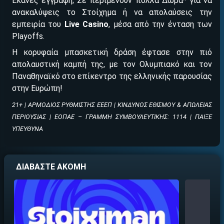
Έκανες εγγραφή; Σε περιμένουν πολλά Δώρα* για να
ανακαλύψεις το Στοίχημα ή να απολαύσεις την
εμπειρία του
Live Casino
, μέσα από την ένταση των
Playoffs.
ΕΓΚΡΙΣΗ ΑΠΟ ΑΡΧΟΝΤΑ ΕΓΚΡΙΣΗ ΑΠΟ ΑΡΧΟΝΤΑ
Η κορυφαία μπασκετική δράση έφτασε στην πιό
απολαυστική καμπή της, με τον Ολυμπιακό και τον
Παναθηναϊκό στο επίκεντρο της ελληνικής παρουσίας
στην Ευρώπη!
21+ | ΑΡΜΟΔΙΟΣ ΡΥΘΜΙΣΤΗΣ ΕΕΕΠ | ΚΙΝΔΥΝΟΣ ΕΘΙΣΜΟΥ & ΑΠΩΛΕΙΑΣ
ΠΕΡΙΟΥΣΙΑΣ | ΕΟΠΑΕ – ΓΡΑΜΜΗ ΣΥΜΒΟΥΛΕΥΤΙΚΗΣ: 1114 | ΠΑΙΞΕ
ΥΠΕΥΘΥΝΑ
ΔΙΑΒΑΣΤΕ ΑΚΟΜΗ