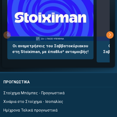
ΕΓΚΡΙΣΗ ΑΠΟ ΑΡΧΟΝΤΑ ΕΓΚΡΙΣΗ ΑΠΟ ΑΡΧΟΝΤΑ
Βρέθηκε στοιχηματική με:
Οι αναμετρήσεις του Σαββατοκύριακου
Oι κ
στη Stoiximan, με έπαθλο* ανταμοιβής!
Σαββάτ
Εύκολη εγγραφή
Άμεση ταυτοποίηση
Γρήγορες αναλήψεις
ΠΡΟΓΝΩΣΤΙΚΑ
Στοίχημα Μπόμπες - Προγνωστικά
↪ΠΑΙΞΕ ΝΟΜΙΜΑ
Χινάρια στο Στοίχημα - Ισοπαλίες
ΕΕΕΠ | 21+ | ΠΑΙΞΕ ΥΠΕΥΘΥΝΑ
Ημίχρονα Τελικά προγνωστικά