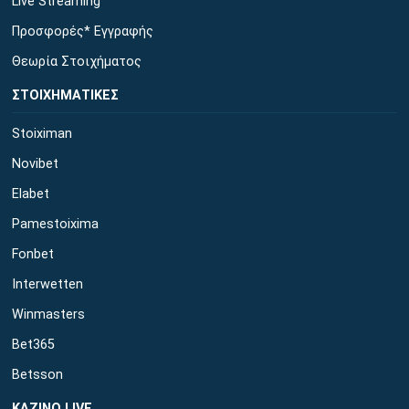
Live Streaming
Προσφορές* Εγγραφής
Θεωρία Στοιχήματος
ΣΤΟΙΧΗΜΑΤΙΚΕΣ
Stoiximan
Novibet
Elabet
Pamestoixima
Fonbet
Interwetten
Winmasters
Bet365
Betsson
ΚΑΖΙΝΟ LIVE