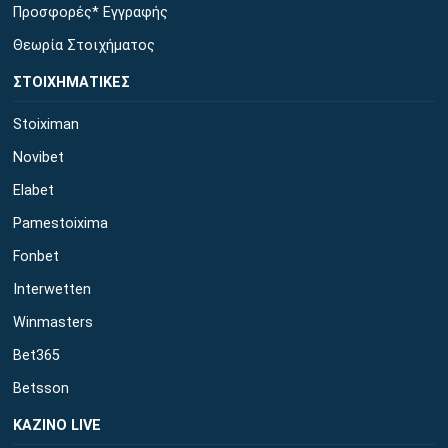
Προσφορές* Εγγραφής
Θεωρία Στοιχήματος
ΣΤΟΙΧΗΜΑΤΙΚΕΣ
Stoiximan
Novibet
Elabet
Pamestoixima
Fonbet
Interwetten
Winmasters
Bet365
Betsson
ΚΑΖΙΝΟ LIVE