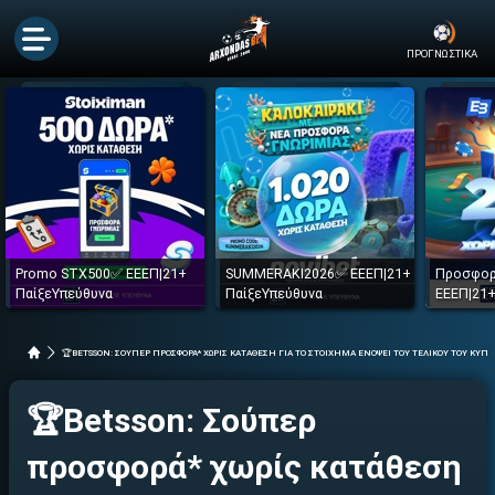
ΠΡΟΓΝΩΣΤΙΚΑ
Promo STX500✅ ΕΕΕΠ|21+
SUMMERAKI2026✅ ΕΕΕΠ|21+
Προσφορ
ΠαίξεΥπεύθυνα
ΠαίξεΥπεύθυνα
ΕΕΕΠ|21+
🏆BETSSON: ΣΟΥΠΕΡ ΠΡΟΣΦΟΡΑ* ΧΩΡΙΣ ΚΑΤΑΘΕΣΗ ΓΙΑ ΤΟ ΣΤΟΙΧΗΜΑ ΕΝΟΨΕΙ ΤΟΥ ΤΕΛΙΚΟΥ ΤΟΥ ΚΥΠ
🏆Betsson: Σούπερ
προσφορά* χωρίς κατάθεση