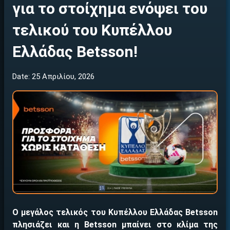
για το στοίχημα ενόψει του
τελικού του Κυπέλλου
Ελλάδας Betsson!
Date: 25 Απριλίου, 2026
Ο μεγάλος τελικός του Κυπέλλου Ελλάδας Betsson
πλησιάζει και η Betsson μπαίνει στο κλίμα της