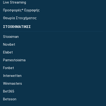
Live Streaming
Προσφορές* Εγγραφής
Θεωρία Στοιχήματος
ΣΤΟΙΧΗΜΑΤΙΚΕΣ
Stoiximan
Novibet
Elabet
Pamestoixima
Fonbet
Interwetten
Winmasters
Bet365
Betsson