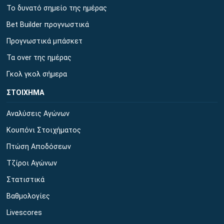
Το δυνατό σημείο της ημέρας
Bet Builder προγνωστικά
Προγνωστικά μπάσκετ
Τα over της ημέρας
Γκολ γκολ σήμερα
ΣΤΟΙΧΗΜΑ
Αναλύσεις Αγώνων
Κουπόνι Στοιχήματος
Πτώση Αποδόσεων
Τζίροι Αγώνων
Στατιστικά
Βαθμολογίες
Livescores