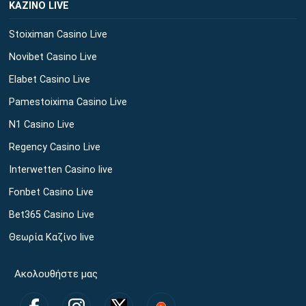
ΚΑΖΙΝΟ LIVE
Stoiximan Casino Live
Novibet Casino Live
Elabet Casino Live
Pamestoixima Casino Live
N1 Casino Live
Regency Casino Live
Interwetten Casino live
Fonbet Casino Live
Bet365 Casino Live
Θεωρία Καζίνο live
Ακολουθήστε μας