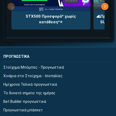
ΕΓΚΡΙΣΗ ΑΠΟ ΑΡΧΟΝΤΑ ΕΓΚΡΙΣΗ ΑΠΟ ΑΡΧΟΝΤΑ
Βρέθηκε στοιχηματική με:
STX500 Προσφορά* χωρίς
🌊Προσφορ
κατάθεση*⭐
SUMMERA
Εύκολη εγγραφή
ΠΡΟΓΝΩΣΤΙΚΑ
Άμεση ταυτοποίηση
Στοίχημα Μπόμπες - Προγνωστικά
Γρήγορες αναλήψεις
Χινάρια στο Στοίχημα - Ισοπαλίες
↪ΠΑΙΞΕ ΝΟΜΙΜΑ
Ημίχρονα Τελικά προγνωστικά
ΕΕΕΠ | 21+ | ΠΑΙΞΕ ΥΠΕΥΘΥΝΑ
Το δυνατό σημείο της ημέρας
Bet Builder προγνωστικά
Προγνωστικά μπάσκετ