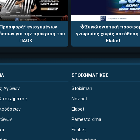
Προσφορά* ενισχυμένων
🌟Συγκλονιστική προσφο
όσεων για την πρόκριση του
γνωριμίας χωρίς κατάθεση
ΠΑΟΚ
Elabet
ΜΑ
ΣΤΟΙΧΗΜΑΤΙΚΕΣ
ις Αγώνων
Stoiximan
Στοιχήματος
Novibet
ποδόσεων
Elabet
γώνων
Pamestoixima
κά
Fonbet