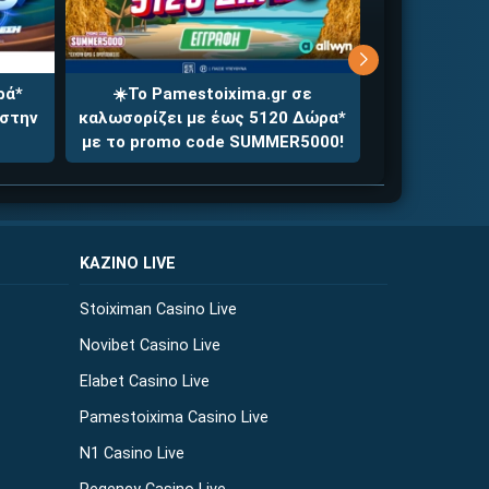
ρά*
☀️To Pamestoixima.gr σε
🎁SUPER 
 στην
καλωσορίζει με έως 5120 Δώρα*
ΚΑΤΑΘΕΣΗ
με το promo code SUMMER5000!
ΚΑΖΙΝΟ LIVE
Stoiximan Casino Live
Novibet Casino Live
Elabet Casino Live
Pamestoixima Casino Live
N1 Casino Live