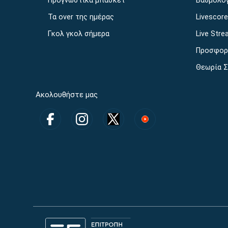
Προγνωστικά μπάσκετ
Βαθμολο
Τα over της ημέρας
Livescor
Γκολ γκολ σήμερα
Live Stre
Προσφορ
Θεωρία 
Ακολουθήστε μας