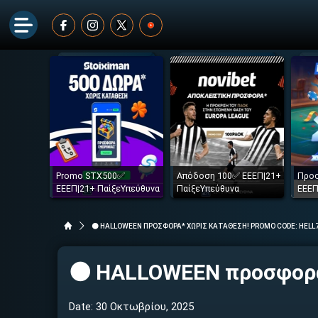
Promo STX500✅
Απόδοση 100✅ ΕΕΕΠ|21+
Προσ
ΕΕΕΠ|21+ ΠαίξεΥπεύθυνα
ΠαίξεΥπεύθυνα
ΕΕΕΠ
🌑 HALLOWEEN ΠΡΟΣΦΟΡΑ* ΧΩΡΙΣ ΚΑΤΑΘΕΣΗ! PROMO CODE: HELL
🌑 HALLOWEEN προσφορά
Date: 30 Οκτωβρίου, 2025