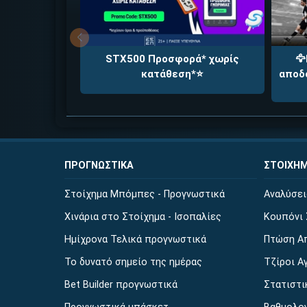
STX500 Προσφορά* χωρίς

κατάθεση*⭐
αποδ
ΠΡΟΓΝΩΣΤΙΚΑ
ΣΤΟΙΧΗ
Στοίχημα Μπόμπες - Προγνωστικά
Αναλύσε
Χινάρια στο Στοίχημα - Ισοπαλίες
Κουπόνι 
Ημίχρονα Τελικά προγνωστικά
Πτώση Α
Το δυνατό σημείο της ημέρας
Τζίροι Α
Bet Builder προγνωστικά
Στατιστι