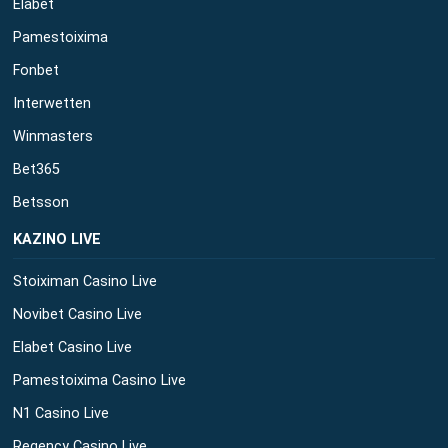
Elabet
Pamestoixima
Fonbet
Interwetten
Winmasters
Bet365
Betsson
ΚΑΖΙΝΟ LIVE
Stoiximan Casino Live
Novibet Casino Live
Elabet Casino Live
Pamestoixima Casino Live
N1 Casino Live
Regency Casino Live