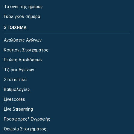
Τα over της ημέρας
Γκολ γκολ σήμερα
ΣΤΟΙΧΗΜΑ
Αναλύσεις Αγώνων
Κουπόνι Στοιχήματος
Πτώση Αποδόσεων
Τζίροι Αγώνων
Στατιστικά
Βαθμολογίες
Livescores
Live Streaming
Προσφορές* Εγγραφής
Θεωρία Στοιχήματος