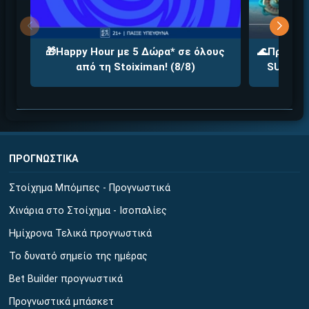
🎁Happy Hour με 5 Δώρα* σε όλους
🌊Προσφορ
από τη Stoiximan! (8/8)
SUMMERA
ΠΡΟΓΝΩΣΤΙΚΑ
Στοίχημα Μπόμπες - Προγνωστικά
Χινάρια στο Στοίχημα - Ισοπαλίες
Ημίχρονα Τελικά προγνωστικά
Το δυνατό σημείο της ημέρας
Bet Builder προγνωστικά
Προγνωστικά μπάσκετ