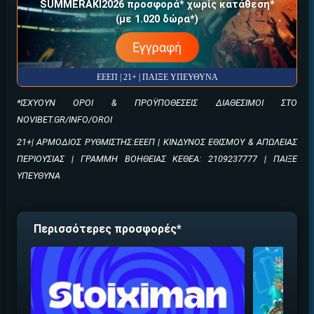
SUMMERAKI2026 προσφορά* χωρίς κατάθεση*
(με 1.020 δώρα*)
Εγγραφή
ΕΕΕΠ | 21+ | ΠΑΙΞΕ ΥΠΕΥΘΥΝΑ
*ΙΣΧΥΟΥΝ ΟΡΟΙ & ΠΡΟΫΠΟΘΕΣΕΙΣ ΔΙΑΘΕΣΙΜΟΙ ΣΤΟ
NOVIBET.GR/INFO/OROI
21+| ΑΡΜΟΔΙΟΣ ΡΥΘΜΙΣΤΗΣ:ΕΕΕΠ | ΚΙΝΔΥΝΟΣ ΕΘΙΣΜΟΥ & ΑΠΩΛΕΙΑΣ
ΠΕΡΙΟΥΣΙΑΣ | ΓΡΑΜΜΗ ΒΟΗΘΕΙΑΣ ΚΕΘΕΑ: 2109237777 | ΠΑΙΞΕ
ΥΠΕΥΘΥΝΑ
Περισσότερες προσφορές*