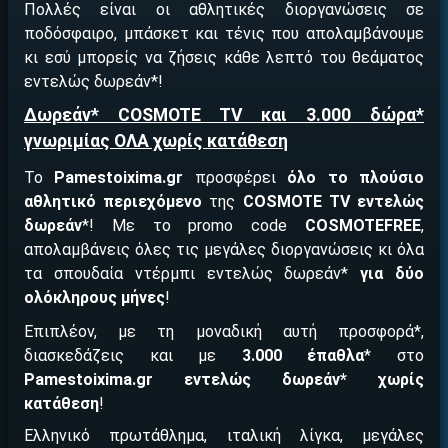
Πολλές είναι οι αθλητικές διοργανώσεις σε
ποδόσφαιρο, μπάσκετ και τένις που απολαμβάνουμε
κι εσύ μπορείς να ζήσεις κάθε λεπτό του θεάματος
εντελώς δωρεάν*!
Δωρεάν* COSMOTE TV και 3.000 δώρα*
γνωριμίας ΟΛΑ χωρίς κατάθεση
ΕΓΚΡΙΣΗ ΑΠΟ ΑΡΧΟΝΤΑ ΕΓΚΡΙΣΗ ΑΠΟ ΑΡΧΟΝΤΑ
Το
Pamestoixima.
gr
προσφέρει
όλο το πλούσιο
αθλητικό περιεχόμενο
της
COSMOTE TV
εντελώς
δωρεάν
*! Με το promo code
COSMOTEFREE
,
απολαμβάνεις όλες τις μεγάλες διοργανώσεις κι όλα
τα σπουδαία ντέρμπι εντελώς δωρεάν*
για δύο
ολόκληρους μήνες
!
Επιπλέον, με τη μοναδική αυτή προσφορά*,
διασκεδάζεις και με
3.000 έπαθλα
* στο
Pamestoixima.
gr εντελώς δωρεάν* χωρίς
κατάθεση
!
Ελληνικό πρωτάθλημα, ιταλική λίγκα, μεγάλες