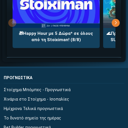
ΕΓΚΡΙΣΗ ΑΠΟ ΑΡΧΟΝΤΑ ΕΓΚΡΙΣΗ ΑΠΟ ΑΡΧΟΝΤΑ
Βρέθηκε στοιχηματική με:
🎁Happy Hour με 5 Δώρα* σε όλους
🌊Προσφορ
από τη Stoiximan! (8/8)
SUMMERA
Εύκολη εγγραφή
Άμεση ταυτοποίηση
ΠΡΟΓΝΩΣΤΙΚΑ
Γρήγορες αναλήψεις
Στοίχημα Μπόμπες - Προγνωστικά
↪ΠΑΙΞΕ ΝΟΜΙΜΑ
Χινάρια στο Στοίχημα - Ισοπαλίες
ΕΕΕΠ | 21+ | ΠΑΙΞΕ ΥΠΕΥΘΥΝΑ
Ημίχρονα Τελικά προγνωστικά
Το δυνατό σημείο της ημέρας
Bet Builder προγνωστικά