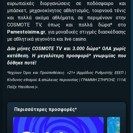
ευρωπαϊκές διοργανώσεις σε ποδόσφαιρο και
μπάσκετ, μηχανοκίνητος αθλητισμός, τουρνουά τένις
και πολλά ακόμα αθλήματα, σε περιμένουν στην
COSMOTE TV, όπως και πολλά δώρα* στο
ΕΓΚΡΙΣΗ ΑΠΟ ΑΡΧΟΝΤΑ ΕΓΚΡΙΣΗ ΑΠΟ ΑΡΧΟΝΤΑ
Pamestoixima.
gr
, για μοναδικές στιγμές διασκέδασης
με αθλητικά γεγονότα και live casino.
Δύο μήνες
COSMOTE
TV και 3.000 δώρα* ΟΛΑ χωρίς
κατάθεση. Η μεγαλύτερη προσφορά* γνωριμίας που
δόθηκε ποτέ!
*Ισχύουν Όροι και Προϋποθέσεις. «21+ |Αρμόδιος Ρυθμιστής ΕΕΕΠ |
Κίνδυνος εθισμού & απώλειας περιουσίας | ΓΡΑΜΜΗ ΣΤΗΡΙΞΗΣ: 1114|
Παίξε Υπεύθυνα |».
Περισσότερες προσφορές*