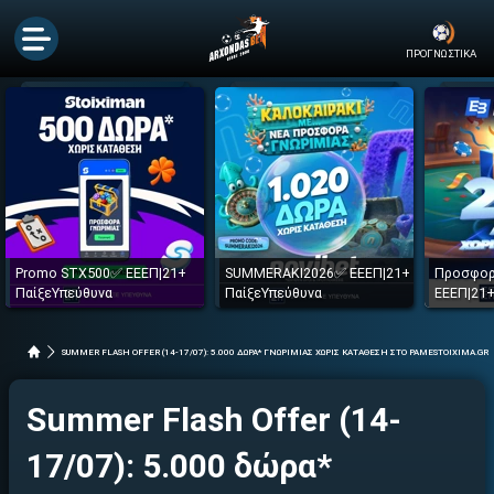
ΠΡΟΓΝΩΣΤΙΚΑ
Promo STX500✅ ΕΕΕΠ|21+
SUMMERAKI2026✅ ΕΕΕΠ|21+
Προσφορ
ΠαίξεΥπεύθυνα
ΠαίξεΥπεύθυνα
ΕΕΕΠ|21+
SUMMER FLASH OFFER (14-17/07): 5.000 ΔΩΡΑ* ΓΝΩΡΙΜΙΑΣ ΧΩΡΙΣ ΚΑΤΑΘΕΣΗ ΣΤΟ PAMESTOIXIMA.GR!
Summer Flash Offer (14-
17/07): 5.000 δώρα*