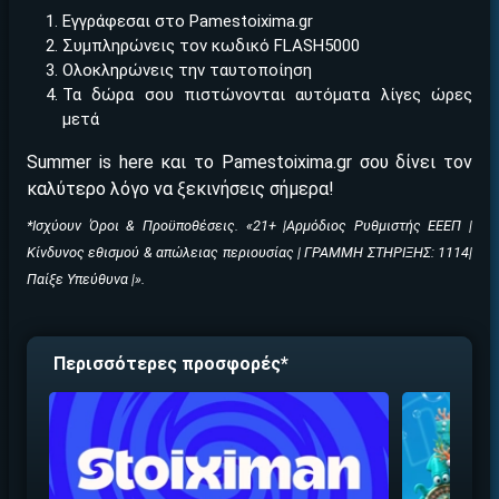
Εγγράφεσαι στο Pamestoixima.gr
Συμπληρώνεις τον κωδικό FLASH5000
Ολοκληρώνεις την ταυτοποίηση
ΕΓΚΡΙΣΗ ΑΠΟ ΑΡΧΟΝΤΑ ΕΓΚΡΙΣΗ ΑΠΟ ΑΡΧΟΝΤΑ
Τα δώρα σου πιστώνονται αυτόματα λίγες ώρες
μετά
Summer is here και το Pamestoixima.gr σου δίνει τον
καλύτερο λόγο να ξεκινήσεις σήμερα!
*Ισχύουν Όροι & Προϋποθέσεις. «21+ |Αρμόδιος Ρυθμιστής ΕΕΕΠ |
Κίνδυνος εθισμού & απώλειας περιουσίας | ΓΡΑΜΜΗ ΣΤΗΡΙΞΗΣ: 1114|
Παίξε Υπεύθυνα |».
Περισσότερες προσφορές*