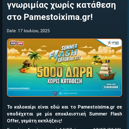
γνωριμίας χωρίς κατάθεση
στο Pamestoixima.gr!
Date: 17 Ιουλίου, 2025
Το καλοκαίρι είναι εδώ και το Pamestoixima.gr σε
υποδέχεται με μία αποκλειστική Summer Flash
Offer, γεμάτη εκπλήξεις!