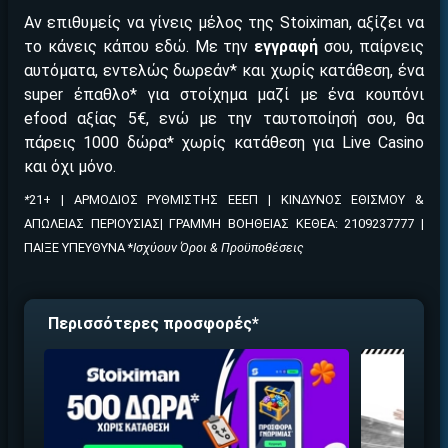
Αν επιθυμείς να γίνεις μέλος της Stoiximan, αξίζει να
το κάνεις κάπου εδώ. Με την
εγγραφή
σου, παίρνεις
αυτόματα, εντελώς δωρεάν* και χωρίς κατάθεση, ένα
ΕΓΚΡΙΣΗ ΑΠΟ ΑΡΧΟΝΤΑ ΕΓΚΡΙΣΗ ΑΠΟ ΑΡΧΟΝΤΑ
super έπαθλο* για στοίχημα μαζί με ένα κουπόνι
efood αξίας 5€, ενώ με την ταυτοποίησή σου, θα
πάρεις 1000 δώρα* χωρίς κατάθεση για Live Casino
και όχι μόνο.
*​
21+ | ΑΡΜΟΔΙΟΣ ΡΥΘΜΙΣΤΗΣ ΕΕΕΠ | ΚΙΝΔΥΝΟΣ ΕΘΙΣΜΟΥ &
ΑΠΩΛΕΙΑΣ ΠΕΡΙΟΥΣΙΑΣ| ΓΡΑΜΜΗ ΒΟΗΘΕΙΑΣ ΚΕΘΕΑ: 2109237777 |
ΠΑΙΞΕ ΥΠΕΥΘΥΝΑ *
Ισχύουν Όροι & Προϋποθέσεις
Περισσότερες προσφορές*