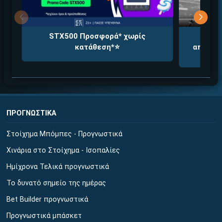
ΕΓΚΡΙΣΗ ΑΠΟ ΑΡΧΟΝΤΑ ΕΓΚΡΙΣΗ ΑΠΟ ΑΡΧΟΝΤΑ
Βρέθηκε στοιχηματική με:
STX500 Προσφορά* χωρίς
🦅Π
κατάθεση*⭐
αποδόσε
Εύκολη εγγραφή
ΠΡΟΓΝΩΣΤΙΚΑ
Άμεση ταυτοποίηση
Γρήγορες αναλήψεις
Στοίχημα Μπόμπες - Προγνωστικά
Χινάρια στο Στοίχημα - Ισοπαλίες
↪ΠΑΙΞΕ ΝΟΜΙΜΑ
Ημίχρονα Τελικά προγνωστικά
ΕΕΕΠ | 21+ | ΠΑΙΞΕ ΥΠΕΥΘΥΝΑ
Το δυνατό σημείο της ημέρας
Bet Builder προγνωστικά
Προγνωστικά μπάσκετ