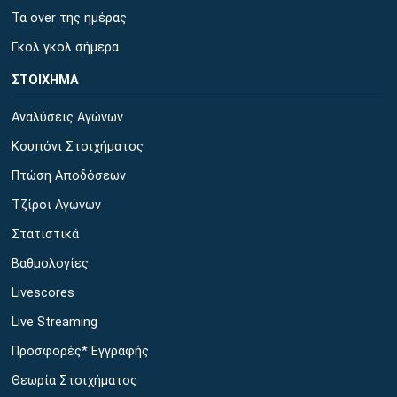
Τα over της ημέρας
Γκολ γκολ σήμερα
ΣΤΟΙΧΗΜΑ
Αναλύσεις Αγώνων
Κουπόνι Στοιχήματος
Πτώση Αποδόσεων
Τζίροι Αγώνων
Στατιστικά
Βαθμολογίες
Livescores
Live Streaming
Προσφορές* Εγγραφής
Θεωρία Στοιχήματος